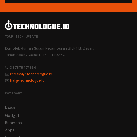
YOUR TECH UPDATE
Komplek Rumah Susun Petamburan Blok 1 Lt. Dasar,
Tanah Abang, Jakarta Pusat 10260
📞 087878477366
✉️
redaksi@technologue.id
✉️
hai@technologue.id
KATEGORI
News
Gadget
Business
Apps