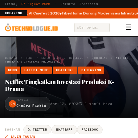
Friday,
07 August 2026
· Jakarta, Indonesia
or AI lewat AI Cinefest 2026
FiberHome Dorong Modernisasi Infrastruktur
BREAKING
☰
⌕
BERANDA
/
NEWS
/
LATEST NEWS
/
HEADLINE
/
STREAMING
/
NETFLIX
TINGKATKAN INVESTASI PRODUKSI K…
NEWS
LATEST NEWS
HEADLINE
STREAMING
Netflix Tingkatkan Investasi Produksi K-
Drama
PENULIS
CH
Apr 27, 2023
⏱ 2 menit baca
Choiru Rizkia
BAGIKAN:
𝕏 TWITTER
WHATSAPP
FACEBOOK
🔗 SALIN TAUTAN