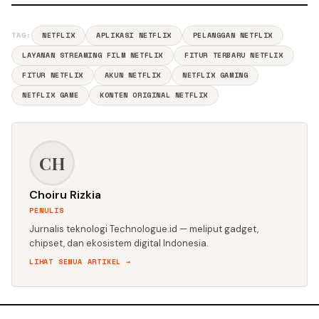
TAG:
NETFLIX
APLIKASI NETFLIX
PELANGGAN NETFLIX
LAYANAN STREAMING FILM NETFLIX
FITUR TERBARU NETFLIX
FITUR NETFLIX
AKUN NETFLIX
NETFLIX GAMING
NETFLIX GAME
KONTEN ORIGINAL NETFLIX
CH
Choiru Rizkia
PENULIS
Jurnalis teknologi Technologue.id — meliput gadget,
chipset, dan ekosistem digital Indonesia.
LIHAT SEMUA ARTIKEL →