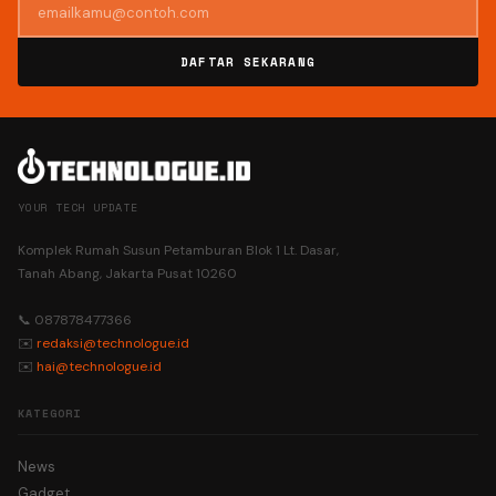
DAFTAR SEKARANG
YOUR TECH UPDATE
Komplek Rumah Susun Petamburan Blok 1 Lt. Dasar,
Tanah Abang, Jakarta Pusat 10260
📞 087878477366
✉️
redaksi@technologue.id
✉️
hai@technologue.id
KATEGORI
News
Gadget