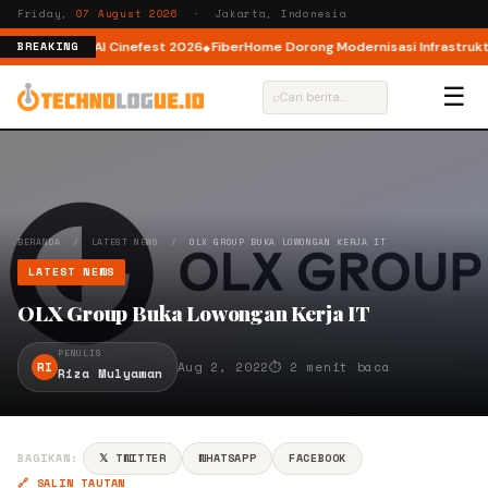
Friday,
07 August 2026
· Jakarta, Indonesia
r AI lewat AI Cinefest 2026
FiberHome Dorong Modernisasi Infrastruktur I
BREAKING
☰
⌕
BERANDA
/
LATEST NEWS
/
OLX GROUP BUKA LOWONGAN KERJA IT
LATEST NEWS
OLX Group Buka Lowongan Kerja IT
PENULIS
RI
Aug 2, 2022
⏱ 2 menit baca
Riza Mulyawan
BAGIKAN:
𝕏 TWITTER
WHATSAPP
FACEBOOK
🔗 SALIN TAUTAN