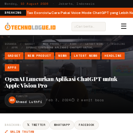
Monday,
10 August 2026
· Jakarta, Indonesia
 hingga The Tao Exorcist
Cara Pakai Voice Mode ChatGPT yang Lebih Natu
BREAKING
☰
⌕
BERANDA
/
GADGET
/
NEW PRODUCT
/
NEWS
/
LATEST NEWS
/
HEADLINE
/
APPS
/
OPENAI LUNCURKAN APLIKASI CHATGPT UNTUK…
GADGET
NEW PRODUCT
NEWS
LATEST NEWS
HEADLINE
APPS
OpenAI Luncurkan Aplikasi ChatGPT untuk
Apple Vision Pro
PENULIS
AH
Feb 3, 2024
⏱ 2 menit baca
Ahmad Luthfi
BAGIKAN:
𝕏 TWITTER
WHATSAPP
FACEBOOK
🔗 SALIN TAUTAN