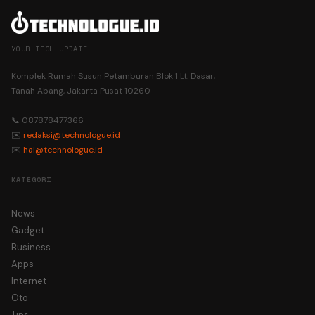
YOUR TECH UPDATE
Komplek Rumah Susun Petamburan Blok 1 Lt. Dasar,
Tanah Abang, Jakarta Pusat 10260
📞 087878477366
✉️
redaksi@technologue.id
✉️
hai@technologue.id
KATEGORI
News
Gadget
Business
Apps
Internet
Oto
Tips