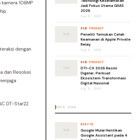
Teknologi Keselamatan
in kamera 108MP
Jadi Fokus Utama GIIAS
hip.
2026
Aug 6, 2026
NEW PRODUCT
Peneliti Temukan Celah
Keamanan di Apple Private
Relay
nteraksi dengan
Aug 6, 2026
NEW PRODUCT
DTI-CX 2026 Resmi
a dan Resolusi
Digelar, Perkuat
Ekosistem Transformasi
 menjaga
Digital Nasional
Aug 5, 2026
AGC DT-Star22
BACA JUGA
BERITA
Google Mulai Hentikan
Google Assistant pada 4