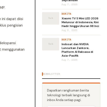
September
Aug 7, 2026
2MP.
BERITA
i dapat diisi
Xiaomi TV S Mini LED 2026
Meluncur di Indonesia, Kini
klus pengisian
Hadir hingga Ukuran 98 Inci
Aug 6, 2026
BERITA
diekspansi
Indosat dan NVIDIA
Luncurkan Zankore,
at menggunakan
Platform AI Raksasa di
Asia-Pasifik
Aug 7, 2026
NEWSLETTER
Dapatkan rangkuman berita
teknologi terbaik langsung di
inbox Anda setiap pagi.