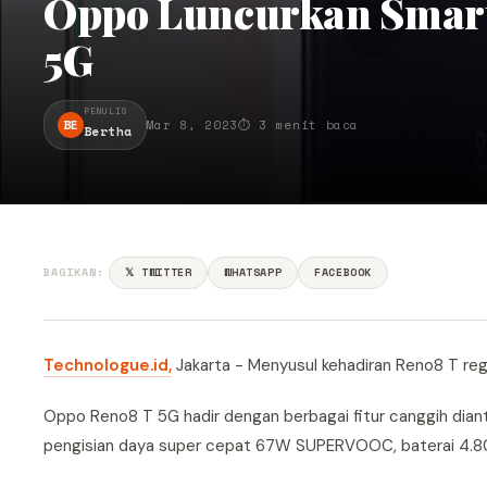
Oppo Luncurkan Smart
5G
PENULIS
BE
Mar 8, 2023
⏱ 3 menit baca
Bertha
BAGIKAN:
𝕏 TWITTER
WHATSAPP
FACEBOOK
Technologue.id,
Jakarta - Menyusul kehadiran Reno8 T reg
Oppo Reno8 T 5G hadir dengan berbagai fitur canggih diant
pengisian daya super cepat 67W SUPERVOOC, baterai 4.8