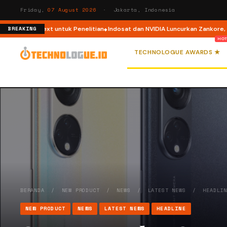
Friday,
07 August 2026
· Jakarta, Indonesia
atherNext untuk Penelitian
Indosat dan NVIDIA Luncurkan Zankore, Platfo
BREAKING
TECHNOLOGUE AWARDS ★
BERANDA
/
NEW PRODUCT
/
NEWS
/
LATEST NEWS
/
HEADLI
NEW PRODUCT
NEWS
LATEST NEWS
HEADLINE