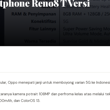
phone Reno8 T Versi
ular, Oppo menepati janji untuk memboyong varian 5G ke Indonesi
aranya kamera potrait 108MP dan perfroma kelas atas melalui te
00mAh, dan ColorOS 13.