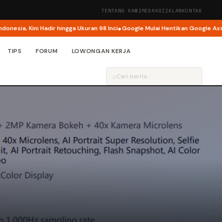
TENTANG KAMI
REDAKSI
IKLAN
KONTAK
a, Kini Hadir hingga Ukuran 98 Inci
Google Mulai Hentikan Google Assista
TIPS
FORUM
LOWONGAN KERJA
⌕