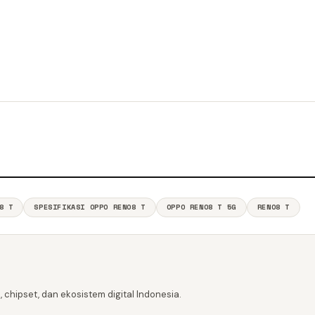
8 T
SPESIFIKASI OPPO RENO8 T
OPPO RENO8 T 5G
RENO8 T
 chipset, dan ekosistem digital Indonesia.