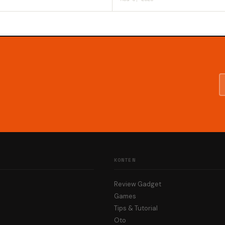
KONTEN
Review Gadget
Games
Tips & Tutorial
Oto