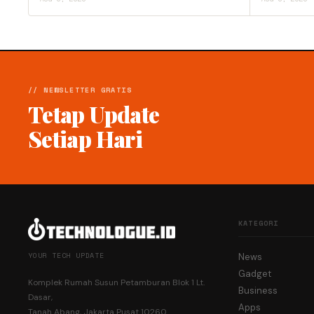
// NEWSLETTER GRATIS
Tetap Update
Setiap Hari
KATEGORI
YOUR TECH UPDATE
News
Gadget
Komplek Rumah Susun Petamburan Blok 1 Lt.
Business
Dasar,
Apps
Tanah Abang, Jakarta Pusat 10260