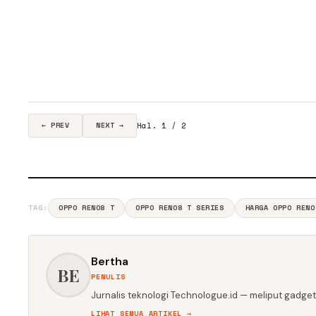
Hal. 1 / 2
← PREV
NEXT →
TAG:
OPPO RENO8 T
OPPO RENO8 T SERIES
HARGA OPPO RENO
Bertha
BE
PENULIS
Jurnalis teknologi Technologue.id — meliput gadget,
LIHAT SEMUA ARTIKEL →