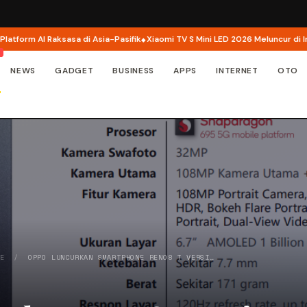
rm AI Raksasa di Asia-Pasifik
Xiaomi TV S Mini LED 2026 Meluncur di Indonesi
NEWS
GADGET
BUSINESS
APPS
INTERNET
OTO
NE
/
OPPO LUNCURKAN SMARTPHONE RENO8 T VERSI…