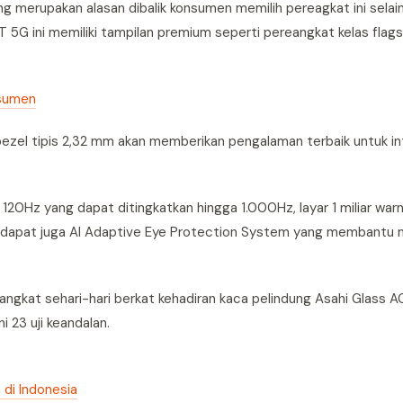
ng merupakan alasan dibalik konsumen memilih pereagkat ini sela
T 5G ini memiliki tampilan premium seperti pereangkat kelas flags
nsumen
bezel tipis 2,32 mm akan memberikan pengalaman terbaik untuk i
20Hz yang dapat ditingkatkan hingga 1.000Hz, layar 1 miliar warn
 terdapat juga AI Adaptive Eye Protection System yang membantu
angkat sehari-hari berkat kehadiran kaca pelindung Asahi Glass 
i 23 uji keandalan.
di Indonesia