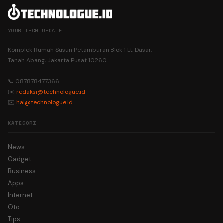
YOUR TECH UPDATE
Komplek Rumah Susun Petamburan Blok 1 Lt. Dasar,
Tanah Abang, Jakarta Pusat 10260
📞 087878477366
✉️
redaksi@technologue.id
✉️
hai@technologue.id
KATEGORI
News
Gadget
Business
Apps
Internet
Oto
Tips