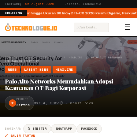
Thursday,
06 August 2026
· Jakarta, Indonesia
a, Kini Hadir hingga Ukuran 98 Inci
DTI-CX 2026 Resmi Digelar, Perkuat Eko
BREAKING
☰
⌕
BERANDA
/
NEWS
/
LATEST NEWS
/
HEADLINE
/
PALO ALTO NETWORKS
MEMUDAHKAN ADOPSI KE…
NEWS
LATEST NEWS
HEADLINE
Palo Alto Networks Memudahkan Adopsi
Keamanan OT Bagi Korporasi
PENULIS
BE
Mar 4, 2023
⏱ 2 menit baca
Bertha
BAGIKAN:
𝕏 TWITTER
WHATSAPP
FACEBOOK
🔗 SALIN TAUTAN