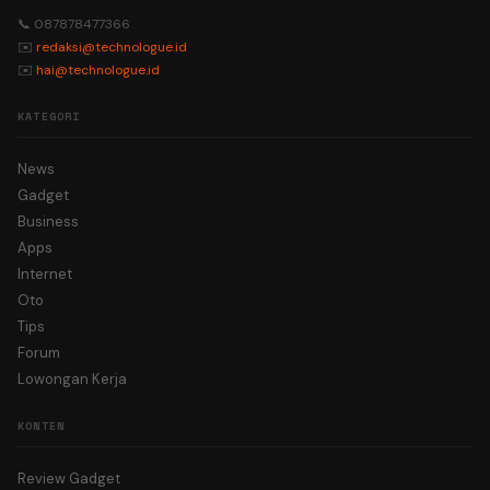
📞 087878477366
✉️
redaksi@technologue.id
✉️
hai@technologue.id
KATEGORI
News
Gadget
Business
Apps
Internet
Oto
Tips
Forum
Lowongan Kerja
KONTEN
Review Gadget