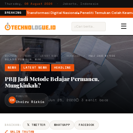
Thursday,
06 August 2026
· Jakarta, Indonesia
Ekosistem Transformasi Digital Nasional
Peneliti Temukan Celah Keamanan 
BREAKING
☰
⌕
BERANDA
/
NEWS
/
LATEST NEWS
/
HEADLINE
/
PBJJ JADI METODE
BELAJAR PERMANEN, MUNG…
NEWS
LATEST NEWS
HEADLINE
PBJJ Jadi Metode Belajar Permanen,
Mungkinkah?
PENULIS
CH
Jun 25, 2020
⏱ 3 menit baca
Choiru Rizkia
BAGIKAN:
𝕏 TWITTER
WHATSAPP
FACEBOOK
🔗 SALIN TAUTAN