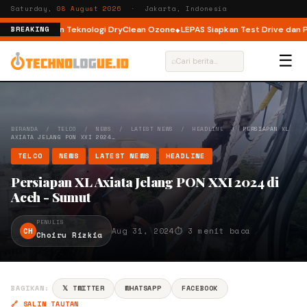
Saturday,
08 August 2026
· Jakarta, Indonesia
Load dengan Teknologi DryClean Ozone
LEPAS Siapkan Test Drive dan Prog
BREAKING
☰
⌕
BERANDA
/
TELCO
/
NEWS
/
LATEST NEWS
/
HEADLINE
/
PERSIAPAN XL
AXIATA JELANG PON XXI 2024…
TELCO
NEWS
LATEST NEWS
HEADLINE
Persiapan XL Axiata Jelang PON XXI 2024 di
Aceh - Sumut
PENULIS
CH
Aug 31, 2024
⏱ 3 menit baca
Choiru Rizkia
BAGIKAN:
𝕏 TWITTER
WHATSAPP
FACEBOOK
🔗 SALIN TAUTAN