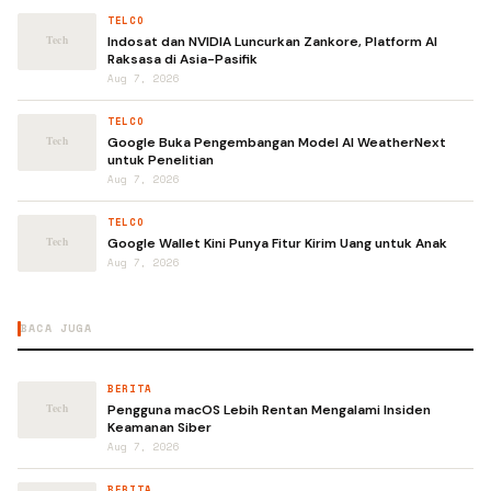
TELCO
Indosat dan NVIDIA Luncurkan Zankore, Platform AI
Raksasa di Asia-Pasifik
Aug 7, 2026
TELCO
Google Buka Pengembangan Model AI WeatherNext
untuk Penelitian
Aug 7, 2026
TELCO
Google Wallet Kini Punya Fitur Kirim Uang untuk Anak
Aug 7, 2026
BACA JUGA
BERITA
Pengguna macOS Lebih Rentan Mengalami Insiden
Keamanan Siber
Aug 7, 2026
BERITA