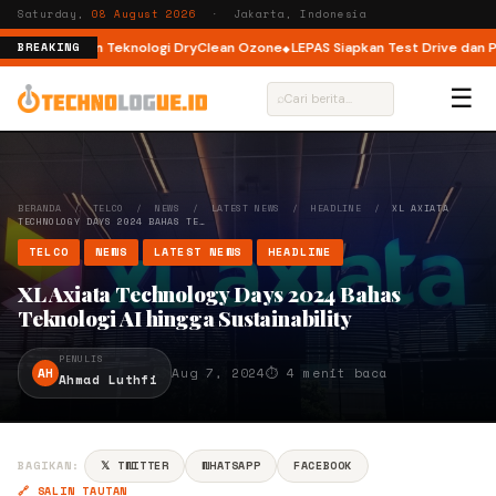
Saturday,
08 August 2026
· Jakarta, Indonesia
Load dengan Teknologi DryClean Ozone
LEPAS Siapkan Test Drive dan Prog
BREAKING
☰
⌕
BERANDA
/
TELCO
/
NEWS
/
LATEST NEWS
/
HEADLINE
/
XL AXIATA
TECHNOLOGY DAYS 2024 BAHAS TE…
TELCO
NEWS
LATEST NEWS
HEADLINE
XL Axiata Technology Days 2024 Bahas
Teknologi AI hingga Sustainability
PENULIS
AH
Aug 7, 2024
⏱ 4 menit baca
Ahmad Luthfi
BAGIKAN:
𝕏 TWITTER
WHATSAPP
FACEBOOK
🔗 SALIN TAUTAN