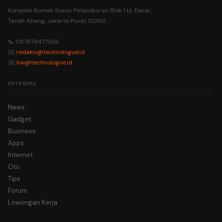
Komplek Rumah Susun Petamburan Blok 1 Lt. Dasar,
Tanah Abang, Jakarta Pusat 10260
📞 087878477366
✉️
redaksi@technologue.id
✉️
hai@technologue.id
KATEGORI
News
Gadget
Business
Apps
Internet
Oto
Tips
Forum
Lowongan Kerja