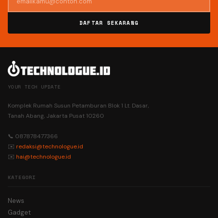
DAFTAR SEKARANG
YOUR TECH UPDATE
Komplek Rumah Susun Petamburan Blok 1 Lt. Dasar,
Tanah Abang, Jakarta Pusat 10260
📞 087878477366
✉️
redaksi@technologue.id
✉️
hai@technologue.id
KATEGORI
News
Gadget