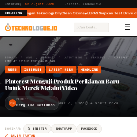
Saturday,
08 August 2026
· Jakarta, Indonesia
ont Load dengan Teknologi DryClean Ozone
LEPAS Siapkan Test Drive dan 
BREAKING
☰
⌕
BERANDA
/
NEWS
/
INTERNET
/
LATEST NEWS
/
HEADLINE
/
PINTEREST
MENGUJI PRODUK PERIKLANAN BAR…
NEWS
INTERNET
LATEST NEWS
HEADLINE
Pinterest Menguji Produk Periklanan Baru
Untuk Merek Melalui Video
PENULIS
ER
Mar 3, 2023
⏱ 4 menit baca
Erry Ike Setiawan
BAGIKAN:
𝕏 TWITTER
WHATSAPP
FACEBOOK
🔗 SALIN TAUTAN