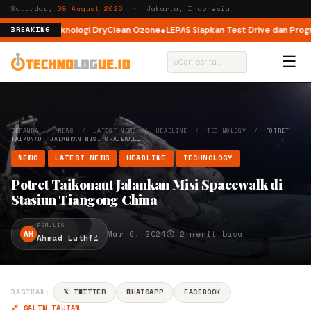
Saturday,
08 August 2026
· Jakarta, Indonesia
 dengan Teknologi DryClean Ozone
LEPAS Siapkan Test Drive dan Program 
BREAKING
☰
⌕
BERANDA
/
NEWS
/
LATEST NEWS
/
HEADLINE
/
TECHNOLOGY
/
POTRET
TAIKONAUT JALANKAN MISI SPACEWAL…
NEWS
LATEST NEWS
HEADLINE
TECHNOLOGY
Potret Taikonaut Jalankan Misi Spacewalk di
Stasiun Tiangong China
PENULIS
AH
Mar 6, 2024
⏱ 2 menit baca
Ahmad Luthfi
BAGIKAN:
𝕏 TWITTER
WHATSAPP
FACEBOOK
🔗 SALIN TAUTAN