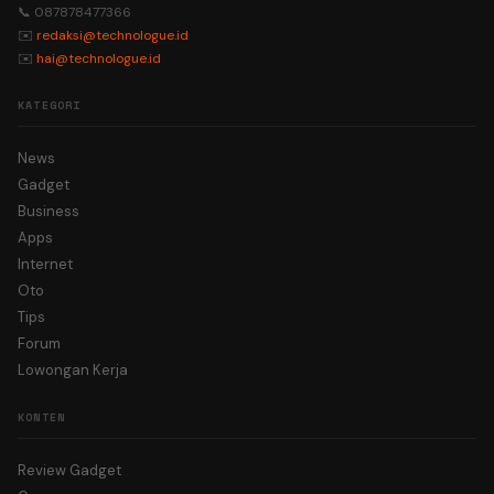
📞 087878477366
✉️
redaksi@technologue.id
✉️
hai@technologue.id
KATEGORI
News
Gadget
Business
Apps
Internet
Oto
Tips
Forum
Lowongan Kerja
KONTEN
Review Gadget