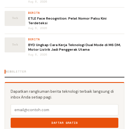
Aug 6, 2026
BERITA
ETLE Face Recognition: Pelat Nomor Palsu Kini
Terdeteksi
Aug 6, 2026
BERITA
BYD Ungkap Cara Kerja Teknologi Dual Mode di M6 DM,
Motor Listrik Jadi Penggerak Utama
Aug 6, 2026
NEWSLETTER
Dapatkan rangkuman berita teknologi terbaik langsung di
inbox Anda setiap pagi.
DAFTAR GRATIS