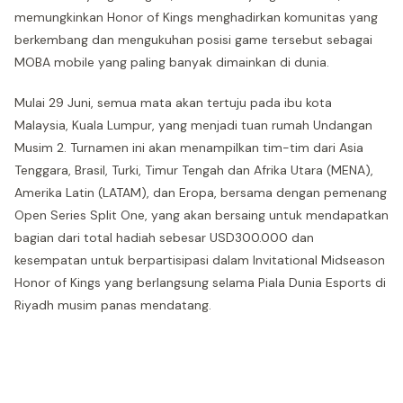
memungkinkan Honor of Kings menghadirkan komunitas yang
berkembang dan mengukuhan posisi game tersebut sebagai
MOBA mobile yang paling banyak dimainkan di dunia.
Mulai 29 Juni, semua mata akan tertuju pada ibu kota
Malaysia, Kuala Lumpur, yang menjadi tuan rumah Undangan
Musim 2. Turnamen ini akan menampilkan tim-tim dari Asia
Tenggara, Brasil, Turki, Timur Tengah dan Afrika Utara (MENA),
Amerika Latin (LATAM), dan Eropa, bersama dengan pemenang
Open Series Split One, yang akan bersaing untuk mendapatkan
bagian dari total hadiah sebesar USD300.000 dan
kesempatan untuk berpartisipasi dalam Invitational Midseason
Honor of Kings yang berlangsung selama Piala Dunia Esports di
Riyadh musim panas mendatang.