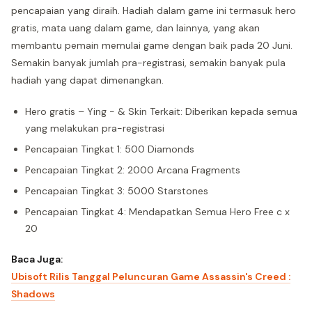
pencapaian yang diraih. Hadiah dalam game ini termasuk hero
gratis, mata uang dalam game, dan lainnya, yang akan
membantu pemain memulai game dengan baik pada 20 Juni.
Semakin banyak jumlah pra-registrasi, semakin banyak pula
hadiah yang dapat dimenangkan.
Hero gratis – Ying - & Skin Terkait: Diberikan kepada semua
yang melakukan pra-registrasi
Pencapaian Tingkat 1: 500 Diamonds
Pencapaian Tingkat 2: 2000 Arcana Fragments
Pencapaian Tingkat 3: 5000 Starstones
Pencapaian Tingkat 4: Mendapatkan Semua Hero Free c x
20
Baca Juga:
Ubisoft Rilis Tanggal Peluncuran Game Assassin's Creed :
Shadows