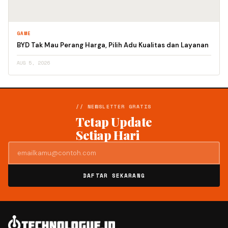
GAME
BYD Tak Mau Perang Harga, Pilih Adu Kualitas dan Layanan
AUG 5, 2026
// NEWSLETTER GRATIS
Tetap Update
Setiap Hari
DAFTAR SEKARANG