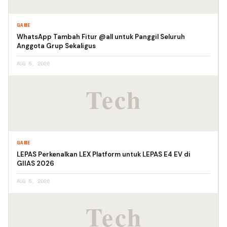
GAME
WhatsApp Tambah Fitur @all untuk Panggil Seluruh
Anggota Grup Sekaligus
AUG 5, 2026
GAME
LEPAS Perkenalkan LEX Platform untuk LEPAS E4 EV di
GIIAS 2026
AUG 5, 2026