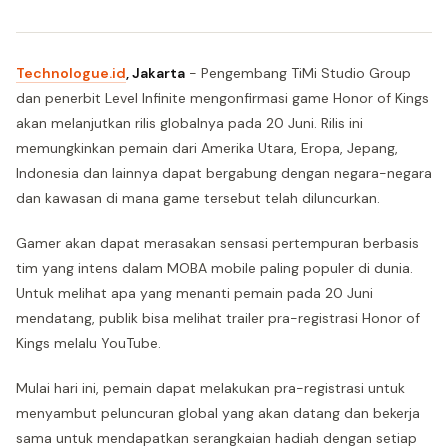
Technologue.id
, Jakarta
- Pengembang TiMi Studio Group
dan penerbit Level Infinite mengonfirmasi game Honor of Kings
akan melanjutkan rilis globalnya pada 20 Juni. Rilis ini
memungkinkan pemain dari Amerika Utara, Eropa, Jepang,
Indonesia dan lainnya dapat bergabung dengan negara-negara
dan kawasan di mana game tersebut telah diluncurkan.
Gamer akan dapat merasakan sensasi pertempuran berbasis
tim yang intens dalam MOBA mobile paling populer di dunia.
Untuk melihat apa yang menanti pemain pada 20 Juni
mendatang, publik bisa melihat trailer pra-registrasi Honor of
Kings melalu YouTube.
Mulai hari ini, pemain dapat melakukan pra-registrasi untuk
menyambut peluncuran global yang akan datang dan bekerja
sama untuk mendapatkan serangkaian hadiah dengan setiap