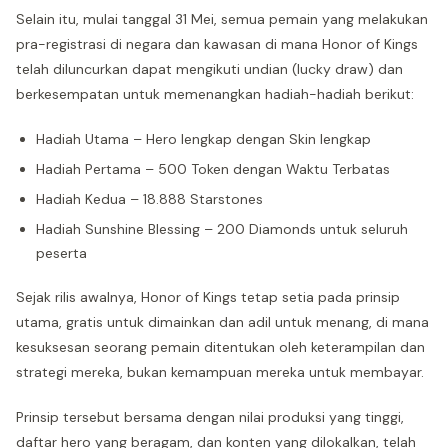
Selain itu, mulai tanggal 31 Mei, semua pemain yang melakukan
pra-registrasi di negara dan kawasan di mana Honor of Kings
telah diluncurkan dapat mengikuti undian (lucky draw) dan
berkesempatan untuk memenangkan hadiah-hadiah berikut:
Hadiah Utama – Hero lengkap dengan Skin lengkap
Hadiah Pertama – 500 Token dengan Waktu Terbatas
Hadiah Kedua – 18.888 Starstones
Hadiah Sunshine Blessing – 200 Diamonds untuk seluruh
peserta
Sejak rilis awalnya, Honor of Kings tetap setia pada prinsip
utama, gratis untuk dimainkan dan adil untuk menang, di mana
kesuksesan seorang pemain ditentukan oleh keterampilan dan
strategi mereka, bukan kemampuan mereka untuk membayar.
Prinsip tersebut bersama dengan nilai produksi yang tinggi,
daftar hero yang beragam, dan konten yang dilokalkan, telah