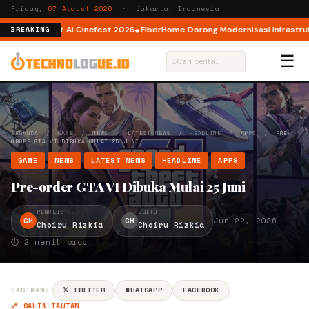
Friday,
07 August 2026
· Jakarta, Indonesia
tor AI lewat AI Cinefest 2026
FiberHome Dorong Modernisasi Infrastruktur
BREAKING
☰
⌕
BERANDA
/
GAME
/
NEWS
/
LATEST NEWS
/
HEADLINE
/
APPS
/
PRE-
ORDER GTA VI DIBUKA MULAI 25 JUNI
GAME
NEWS
LATEST NEWS
HEADLINE
APPS
Pre-order GTA VI Dibuka Mulai 25 Juni
PENULIS
EDITOR
CH
CH
Jun 22, 2026
Choiru Rizkia
Choiru Rizkia
⏱ 2 menit baca
BAGIKAN:
𝕏 TWITTER
WHATSAPP
FACEBOOK
🔗 SALIN TAUTAN