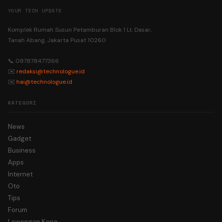
YOUR TECH UPDATE
Komplek Rumah Susun Petamburan Blok 1 Lt. Dasar,
Tanah Abang, Jakarta Pusat 10260
📞 087878477366
✉️
redaksi@technologue.id
✉️
hai@technologue.id
KATEGORI
News
Gadget
Business
Apps
Internet
Oto
Tips
Forum
Lowongan Kerja