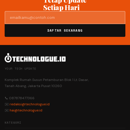
Setiap Hari
DAFTAR SEKARANG
YOUR TECH UPDATE
Komplek Rumah Susun Petamburan Blok 1 Lt. Dasar,
Tanah Abang, Jakarta Pusat 10260
📞 087878477366
✉️
redaksi@technologue.id
✉️
hai@technologue.id
KATEGORI