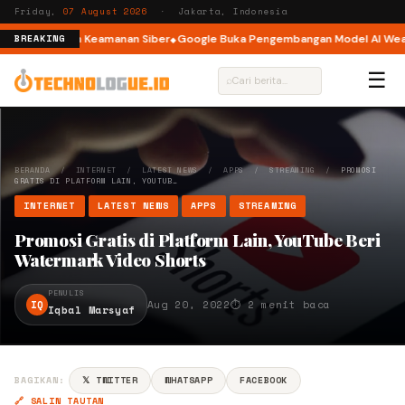
Friday,
07 August 2026
· Jakarta, Indonesia
lami Insiden Keamanan Siber
Google Buka Pengembangan Model AI Weathe
BREAKING
☰
⌕
BERANDA
/
INTERNET
/
LATEST NEWS
/
APPS
/
STREAMING
/
PROMOSI
GRATIS DI PLATFORM LAIN, YOUTUB…
INTERNET
LATEST NEWS
APPS
STREAMING
Promosi Gratis di Platform Lain, YouTube Beri
Watermark Video Shorts
PENULIS
IQ
Aug 20, 2022
⏱ 2 menit baca
Iqbal Marsyaf
BAGIKAN:
𝕏 TWITTER
WHATSAPP
FACEBOOK
🔗 SALIN TAUTAN