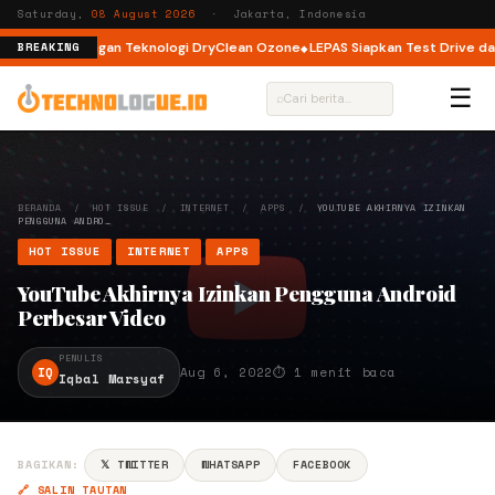
Saturday,
08 August 2026
· Jakarta, Indonesia
nt Load dengan Teknologi DryClean Ozone
LEPAS Siapkan Test Drive dan P
BREAKING
☰
⌕
BERANDA
/
HOT ISSUE
/
INTERNET
/
APPS
/
YOUTUBE AKHIRNYA IZINKAN
PENGGUNA ANDRO…
HOT ISSUE
INTERNET
APPS
YouTube Akhirnya Izinkan Pengguna Android
Perbesar Video
PENULIS
IQ
Aug 6, 2022
⏱ 1 menit baca
Iqbal Marsyaf
BAGIKAN:
𝕏 TWITTER
WHATSAPP
FACEBOOK
🔗 SALIN TAUTAN