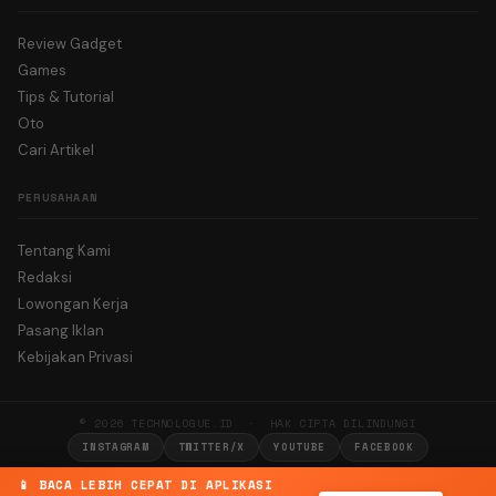
Review Gadget
Games
Tips & Tutorial
Oto
Cari Artikel
PERUSAHAAN
Tentang Kami
Redaksi
Lowongan Kerja
Pasang Iklan
Kebijakan Privasi
© 2026 TECHNOLOGUE.ID · HAK CIPTA DILINDUNGI
INSTAGRAM
TWITTER/X
YOUTUBE
FACEBOOK
📱 BACA LEBIH CEPAT DI APLIKASI