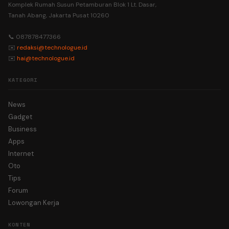
Komplek Rumah Susun Petamburan Blok 1 Lt. Dasar,
Tanah Abang, Jakarta Pusat 10260
📞 087878477366
✉️
redaksi@technologue.id
✉️
hai@technologue.id
KATEGORI
News
Gadget
Business
Apps
Internet
Oto
Tips
Forum
Lowongan Kerja
KONTEN