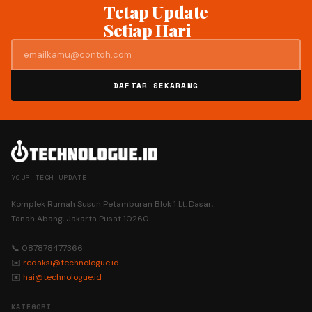
Tetap Update
Setiap Hari
DAFTAR SEKARANG
YOUR TECH UPDATE
Komplek Rumah Susun Petamburan Blok 1 Lt. Dasar,
Tanah Abang, Jakarta Pusat 10260
📞 087878477366
✉️
redaksi@technologue.id
✉️
hai@technologue.id
KATEGORI