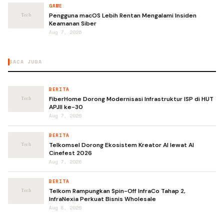
GAME
Pengguna macOS Lebih Rentan Mengalami Insiden
Keamanan Siber
Aug 7, 2026
BACA JUGA
BERITA
FiberHome Dorong Modernisasi Infrastruktur ISP di HUT
APJII ke-30
Aug 7, 2026
BERITA
Telkomsel Dorong Ekosistem Kreator AI lewat AI
Cinefest 2026
Aug 7, 2026
BERITA
Telkom Rampungkan Spin-Off InfraCo Tahap 2,
InfraNexia Perkuat Bisnis Wholesale
Aug 8, 2026