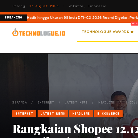
Friday,
07 August 2026
· Jakarta, Indonesia
, Kini Hadir hingga Ukuran 98 Inci
DTI-CX 2026 Resmi Digelar, Perkuat Ekos
BREAKING
TECHNOLOGUE AWARDS ★
BERANDA
/
INTERNET
/
LATEST NEWS
/
HEADLINE
/
E-COM
INTERNET
LATEST NEWS
HEADLINE
E-COMMERCE
Rangkaian Shopee 12.12