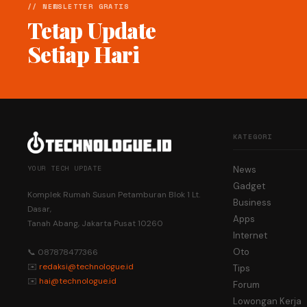
// NEWSLETTER GRATIS
Tetap Update
Setiap Hari
KATEGORI
YOUR TECH UPDATE
News
Gadget
Komplek Rumah Susun Petamburan Blok 1 Lt.
Business
Dasar,
Apps
Tanah Abang, Jakarta Pusat 10260
Internet
Oto
📞 087878477366
✉️
redaksi@technologue.id
Tips
✉️
hai@technologue.id
Forum
Lowongan Kerja