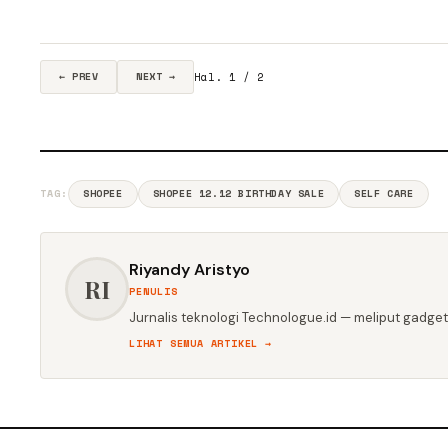
Hal. 1 / 2
← PREV
NEXT →
TAG:
SHOPEE
SHOPEE 12.12 BIRTHDAY SALE
SELF CARE
Riyandy Aristyo
RI
PENULIS
Jurnalis teknologi Technologue.id — meliput gadget,
LIHAT SEMUA ARTIKEL →