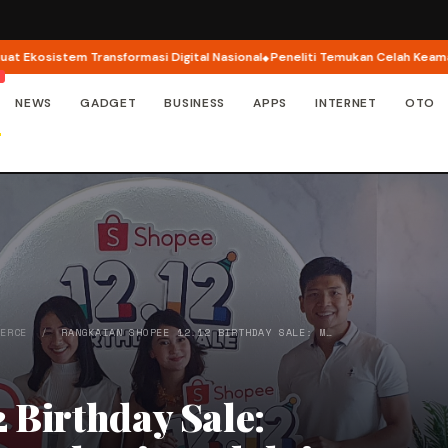
istem Transformasi Digital Nasional
Peneliti Temukan Celah Keamanan di 
NEWS
GADGET
BUSINESS
APPS
INTERNET
OTO
MERCE
/
RANGKAIAN SHOPEE 12.12 BIRTHDAY SALE: M…
 Birthday Sale: