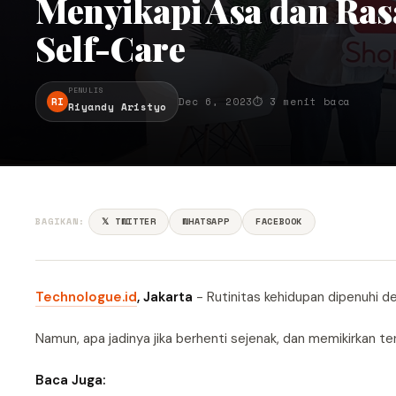
Menyikapi Asa dan Ras
Self-Care
PENULIS
RI
Dec 6, 2023
⏱ 3 menit baca
Riyandy Aristyo
BAGIKAN:
𝕏 TWITTER
WHATSAPP
FACEBOOK
Technologue.id
, Jakarta
- Rutinitas kehidupan dipenuhi den
Namun, apa jadinya jika berhenti sejenak, dan memikirkan 
Baca Juga: