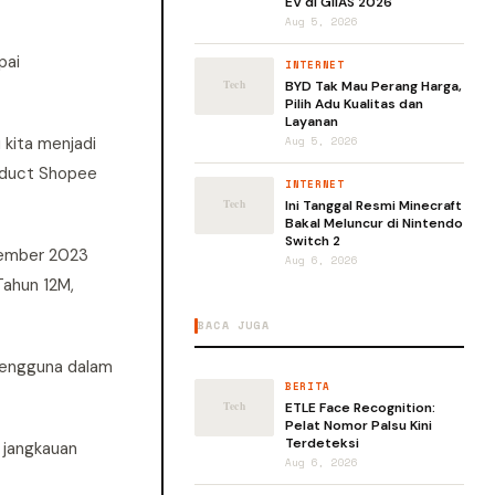
EV di GIIAS 2026
Aug 5, 2026
pai
INTERNET
BYD Tak Mau Perang Harga,
Pilih Adu Kualitas dan
Layanan
kita menjadi
Aug 5, 2026
roduct Shopee
INTERNET
Ini Tanggal Resmi Minecraft
Bakal Meluncur di Nintendo
Switch 2
sember 2023
Aug 6, 2026
Tahun 12M,
BACA JUGA
 pengguna dalam
BERITA
ETLE Face Recognition:
Pelat Nomor Palsu Kini
Terdeteksi
 jangkauan
Aug 6, 2026