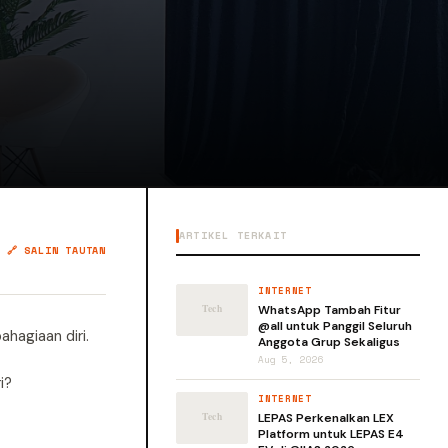
ARTIKEL TERKAIT
🔗 SALIN TAUTAN
INTERNET
WhatsApp Tambah Fitur
@all untuk Panggil Seluruh
ahagiaan diri.
Anggota Grup Sekaligus
Aug 5, 2026
i?
INTERNET
LEPAS Perkenalkan LEX
Platform untuk LEPAS E4