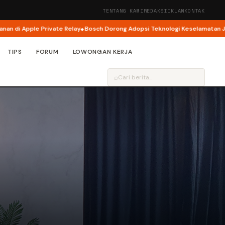
TENTANG KAMI
REDAKSI
IKLAN
KONTAK
Apple Private Relay
Bosch Dorong Adopsi Teknologi Keselamatan Jadi Fok
TIPS
FORUM
LOWONGAN KERJA
⌕