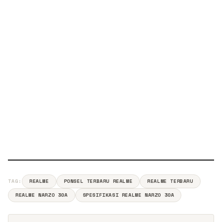
TAG:
REALME
PONSEL TERBARU REALME
REALME TERBARU
REALME NARZO 30A
SPESIFIKASI REALME NARZO 30A