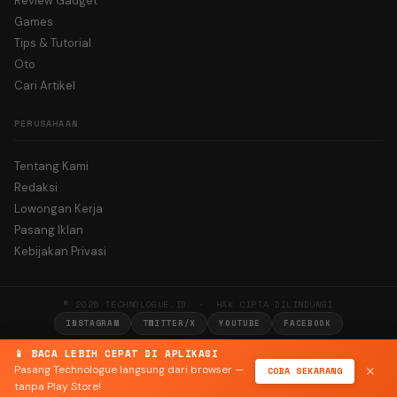
Review Gadget
Games
Tips & Tutorial
Oto
Cari Artikel
PERUSAHAAN
Tentang Kami
Redaksi
Lowongan Kerja
Pasang Iklan
Kebijakan Privasi
© 2026 TECHNOLOGUE.ID · HAK CIPTA DILINDUNGI
INSTAGRAM
TWITTER/X
YOUTUBE
FACEBOOK
📱 BACA LEBIH CEPAT DI APLIKASI
Pasang Technologue langsung dari browser —
COBA SEKARANG
✕
tanpa Play Store!