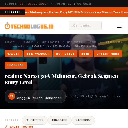
Sunday,
09 August 2026
· Jakarta, Indonesia
r, Ajak Pelari Melampaui Batas Diri
MODENA Luncurkan Mesin Cuci Front L
BREAKING
☰
⌕
BERANDA
/
GADGET
/
NEW PRODUCT
/
HOT ISSUE
/
NEWS
/
LATEST NEWS
/
HEADLINE
/
REALME NARZO 30A MELUNCUR, GEBRAK SEGME…
GADGET
NEW PRODUCT
HOT ISSUE
NEWS
LATEST NEWS
HEADLINE
realme Narzo 30A Meluncur, Gebrak Segmen
Entry Level
PENULIS
TA
Mar 3, 2021
⏱ 2 menit baca
Tangguh Yudha Ramadhan
BAGIKAN:
𝕏 TWITTER
WHATSAPP
FACEBOOK
🔗 SALIN TAUTAN