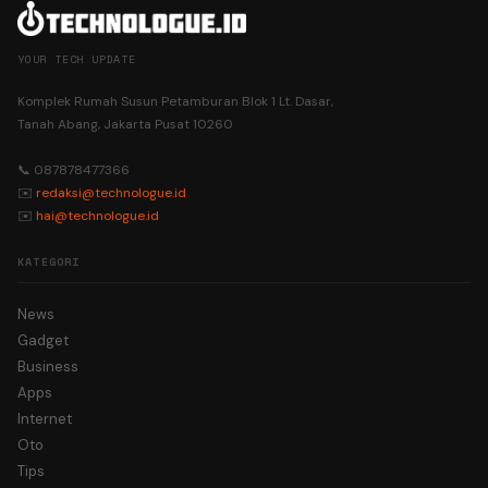
YOUR TECH UPDATE
Komplek Rumah Susun Petamburan Blok 1 Lt. Dasar,
Tanah Abang, Jakarta Pusat 10260
📞 087878477366
✉️
redaksi@technologue.id
✉️
hai@technologue.id
KATEGORI
News
Gadget
Business
Apps
Internet
Oto
Tips