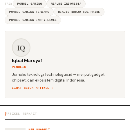
TAG:
PONSEL GAMING
REALME INDONESIA
PONSEL GAMING TERBARU
REALME NARZO 50I PRIME
PONSEL GAMING ENTRY-LEVEL
IQ
Iqbal Marsyaf
PENULIS
Jurnalis teknologi Technologue.id — meliput gadget,
chipset, dan ekosistem digital Indonesia.
LIHAT SEMUA ARTIKEL →
ARTIKEL TERKAIT
NEW PRODUCT