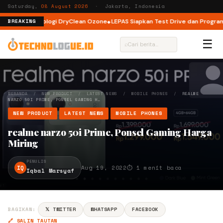
Saturday,
08 August 2026
· Jakarta, Indonesia
dengan Teknologi DryClean Ozone
LEPAS Siapkan Test Drive dan Program Sp
BREAKING
☰
⌕
BERANDA
/
NEW PRODUCT
/
LATEST NEWS
/
MOBILE PHONES
/
REALME
NARZO 50I PRIME, PONSEL GAMING H…
NEW PRODUCT
LATEST NEWS
MOBILE PHONES
realme narzo 50i Prime, Ponsel Gaming Harga
Miring
PENULIS
IQ
Aug 19, 2022
⏱ 1 menit baca
Iqbal Marsyaf
BAGIKAN:
𝕏 TWITTER
WHATSAPP
FACEBOOK
🔗 SALIN TAUTAN