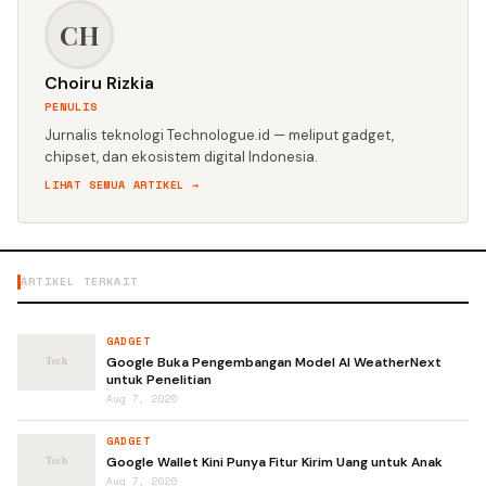
CH
Choiru Rizkia
PENULIS
Jurnalis teknologi Technologue.id — meliput gadget,
chipset, dan ekosistem digital Indonesia.
LIHAT SEMUA ARTIKEL →
ARTIKEL TERKAIT
GADGET
Google Buka Pengembangan Model AI WeatherNext
untuk Penelitian
Aug 7, 2026
GADGET
Google Wallet Kini Punya Fitur Kirim Uang untuk Anak
Aug 7, 2026