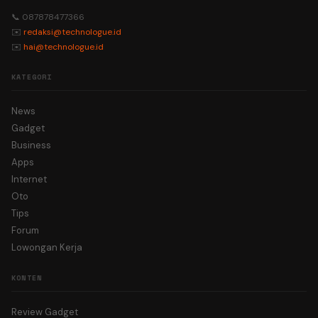
📞 087878477366
✉️
redaksi@technologue.id
✉️
hai@technologue.id
KATEGORI
News
Gadget
Business
Apps
Internet
Oto
Tips
Forum
Lowongan Kerja
KONTEN
Review Gadget