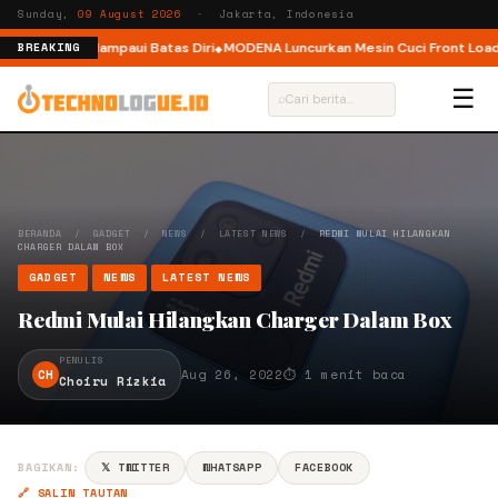
Sunday,
09 August 2026
· Jakarta, Indonesia
k Pelari Melampaui Batas Diri
MODENA Luncurkan Mesin Cuci Front Load d
BREAKING
☰
⌕
BERANDA
/
GADGET
/
NEWS
/
LATEST NEWS
/
REDMI MULAI HILANGKAN
CHARGER DALAM BOX
GADGET
NEWS
LATEST NEWS
Redmi Mulai Hilangkan Charger Dalam Box
PENULIS
CH
Aug 26, 2022
⏱ 1 menit baca
Choiru Rizkia
BAGIKAN:
𝕏 TWITTER
WHATSAPP
FACEBOOK
🔗 SALIN TAUTAN