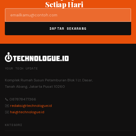
Setiap Hari
DAFTAR SEKARANG
YOUR TECH UPDATE
Komplek Rumah Susun Petamburan Blok 1 Lt. Dasar,
Tanah Abang, Jakarta Pusat 10260
📞 087878477366
✉️
redaksi@technologue.id
✉️
hai@technologue.id
KATEGORI