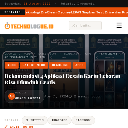
Saturday,
08 August 2026
· Jakarta, Indonesia
d dengan Teknologi DryClean Ozone
LEPAS Siapkan Test Drive dan Program
BREAKING
☰
⌕
BERANDA
/
NEWS
/
LATEST NEWS
/
HEADLINE
/
APPS
/
REKOMENDASI 4
APLIKASI DESAIN KARTU LEB…
NEWS
LATEST NEWS
HEADLINE
APPS
Rekomendasi 4 Aplikasi Desain Kartu Lebaran
Bisa Diunduh Gratis
PENULIS
AH
Apr 7, 2024
⏱ 2 menit baca
Ahmad Luthfi
BAGIKAN:
𝕏 TWITTER
WHATSAPP
FACEBOOK
🔗 SALIN TAUTAN