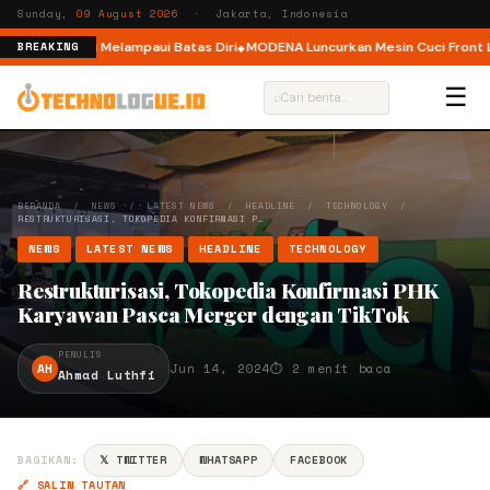
Sunday,
09 August 2026
· Jakarta, Indonesia
Ajak Pelari Melampaui Batas Diri
MODENA Luncurkan Mesin Cuci Front Loa
BREAKING
☰
⌕
BERANDA
/
NEWS
/
LATEST NEWS
/
HEADLINE
/
TECHNOLOGY
/
RESTRUKTURISASI, TOKOPEDIA KONFIRMASI P…
NEWS
LATEST NEWS
HEADLINE
TECHNOLOGY
Restrukturisasi, Tokopedia Konfirmasi PHK
Karyawan Pasca Merger dengan TikTok
PENULIS
AH
Jun 14, 2024
⏱ 2 menit baca
Ahmad Luthfi
BAGIKAN:
𝕏 TWITTER
WHATSAPP
FACEBOOK
🔗 SALIN TAUTAN