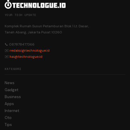
YOUR TECH UPDATE
Komplek Rumah Susun Petamburan Blok 1 Lt. Dasar,
Tanah Abang, Jakarta Pusat 10260
📞 087878477366
✉️
redaksi@technologue.id
✉️
hai@technologue.id
KATEGORI
News
Gadget
Business
Apps
Internet
Oto
Tips