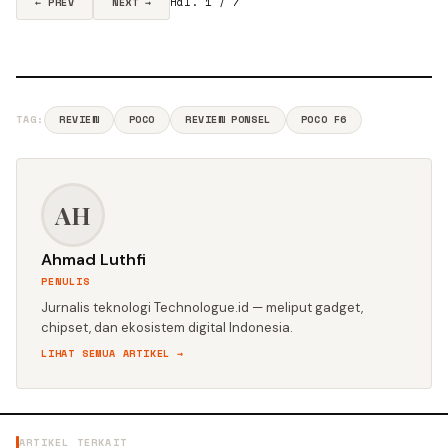
Hal. 1 / 7
← PREV
NEXT →
TAG:
REVIEW
POCO
REVIEW PONSEL
POCO F6
AH
Ahmad Luthfi
PENULIS
Jurnalis teknologi Technologue.id — meliput gadget,
chipset, dan ekosistem digital Indonesia.
LIHAT SEMUA ARTIKEL →
ARTIKEL TERKAIT