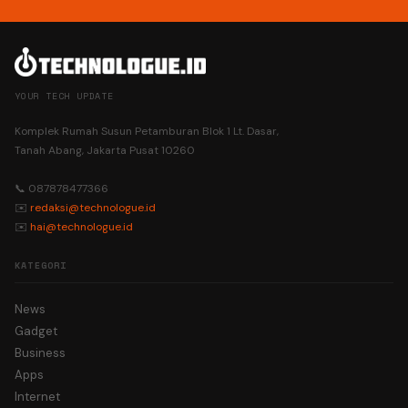
YOUR TECH UPDATE
Komplek Rumah Susun Petamburan Blok 1 Lt. Dasar,
Tanah Abang, Jakarta Pusat 10260
📞 087878477366
✉️
redaksi@technologue.id
✉️
hai@technologue.id
KATEGORI
News
Gadget
Business
Apps
Internet