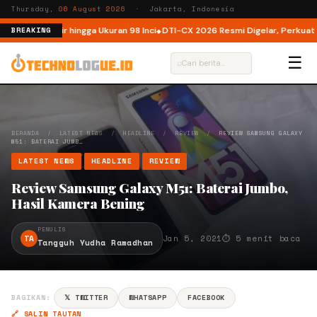
Thursday,
06 August 2026
· Jakarta, Indonesia
a, Kini Hadir hingga Ukuran 98 Inci
DTI-CX 2026 Resmi Digelar, Perkuat Eko
BREAKING
☰
⌕
BERANDA
/
LATEST NEWS
/
HEADLINE
/
REVIEW
/
REVIEW SAMSUNG GALAXY
M51: BATERAI JUMB…
LATEST NEWS
HEADLINE
REVIEW
Review Samsung Galaxy M51: Baterai Jumbo,
Hasil Kamera Bening
PENULIS
TA
Jan 5, 2021
⏱ 5 menit baca
Tangguh Yudha Ramadhan
BAGIKAN:
𝕏 TWITTER
WHATSAPP
FACEBOOK
🔗 SALIN TAUTAN