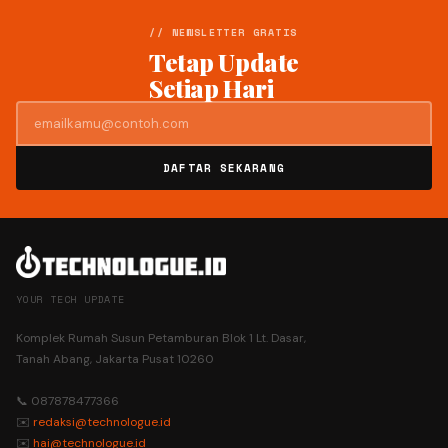
// NEWSLETTER GRATIS
Tetap Update
Setiap Hari
DAFTAR SEKARANG
YOUR TECH UPDATE
Komplek Rumah Susun Petamburan Blok 1 Lt. Dasar,
Tanah Abang, Jakarta Pusat 10260
📞 087878477366
✉️
redaksi@technologue.id
✉️
hai@technologue.id