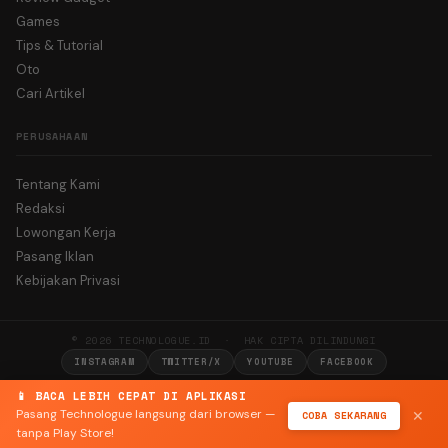
Games
Tips & Tutorial
Oto
Cari Artikel
PERUSAHAAN
Tentang Kami
Redaksi
Lowongan Kerja
Pasang Iklan
Kebijakan Privasi
© 2026 TECHNOLOGUE.ID · HAK CIPTA DILINDUNGI
INSTAGRAM
TWITTER/X
YOUTUBE
FACEBOOK
📱 BACA LEBIH CEPAT DI APLIKASI
Pasang Technologue langsung dari browser —
COBA SEKARANG
✕
tanpa Play Store!