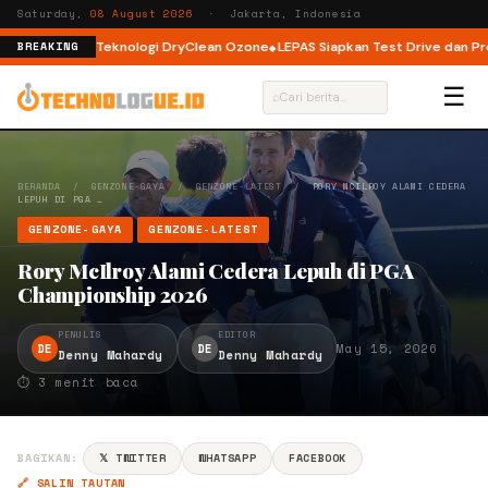
Saturday,
08 August 2026
· Jakarta, Indonesia
oad dengan Teknologi DryClean Ozone
LEPAS Siapkan Test Drive dan Progr
BREAKING
☰
⌕
BERANDA
/
GENZONE-GAYA
/
GENZONE-LATEST
/
RORY MCILROY ALAMI CEDERA
LEPUH DI PGA …
GENZONE-GAYA
GENZONE-LATEST
Rory McIlroy Alami Cedera Lepuh di PGA
Championship 2026
PENULIS
EDITOR
DE
DE
May 15, 2026
Denny Mahardy
Denny Mahardy
⏱ 3 menit baca
BAGIKAN:
𝕏 TWITTER
WHATSAPP
FACEBOOK
🔗 SALIN TAUTAN