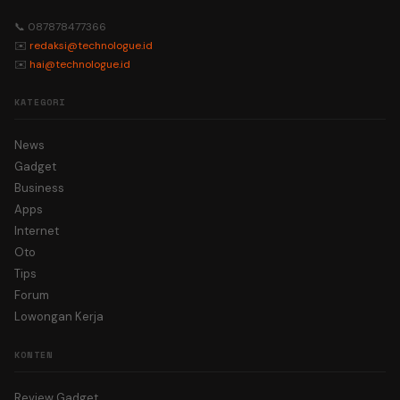
📞 087878477366
✉️
redaksi@technologue.id
✉️
hai@technologue.id
KATEGORI
News
Gadget
Business
Apps
Internet
Oto
Tips
Forum
Lowongan Kerja
KONTEN
Review Gadget