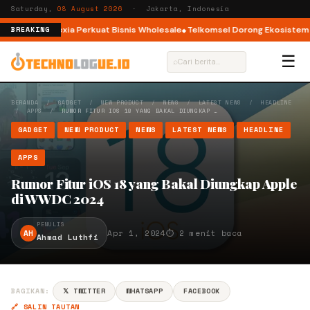
Saturday,
08 August 2026
· Jakarta, Indonesia
 2, InfraNexia Perkuat Bisnis Wholesale
Telkomsel Dorong Ekosistem Krea
BREAKING
☰
⌕
BERANDA
/
GADGET
/
NEW PRODUCT
/
NEWS
/
LATEST NEWS
/
HEADLINE
/
APPS
/
RUMOR FITUR IOS 18 YANG BAKAL DIUNGKAP …
GADGET
NEW PRODUCT
NEWS
LATEST NEWS
HEADLINE
APPS
Rumor Fitur iOS 18 yang Bakal Diungkap Apple
di WWDC 2024
PENULIS
AH
Apr 1, 2024
⏱ 2 menit baca
Ahmad Luthfi
BAGIKAN:
𝕏 TWITTER
WHATSAPP
FACEBOOK
🔗 SALIN TAUTAN