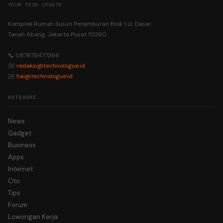
YOUR TECH UPDATE
Komplek Rumah Susun Petamburan Blok 1 Lt. Dasar,
Tanah Abang, Jakarta Pusat 10260
📞 087878477366
✉️
redaksi@technologue.id
✉️
hai@technologue.id
KATEGORI
News
Gadget
Business
Apps
Internet
Oto
Tips
Forum
Lowongan Kerja