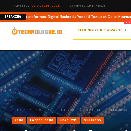
Thursday,
06 August 2026
· Jakarta, Indonesia
m Transformasi Digital Nasional
Peneliti Temukan Celah Keamanan di Apple
BREAKING
TECHNOLOGUE AWARDS ★
BERANDA
/
NEWS
/
LATEST NEWS
/
HEADLINE
/
BUSINESS
NEWS
LATEST NEWS
HEADLINE
BUSINESS