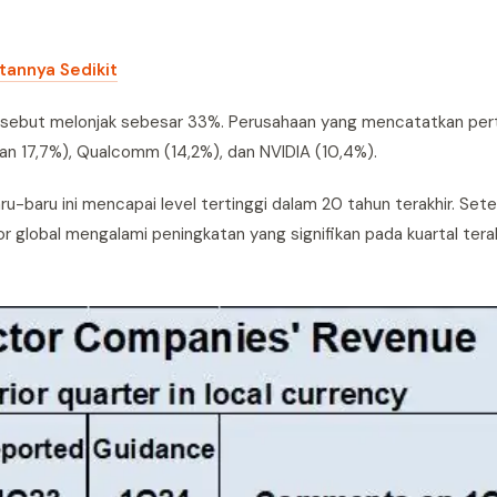
annya Sedikit
 tersebut melonjak sebesar 33%. Perusahaan yang mencatatkan p
an 17,7%), Qualcomm (14,2%), dan NVIDIA (10,4%).
u-baru ini mencapai level tertinggi dalam 20 tahun terakhir. Set
r global mengalami peningkatan yang signifikan pada kuartal tera