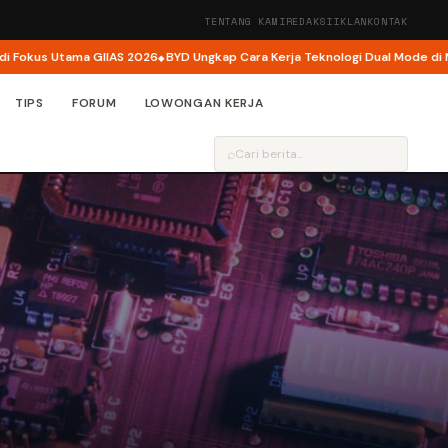
TENTANG KAMI
REDAKSI
IKLAN
KONTAK
tama GIIAS 2026
BYD Ungkap Cara Kerja Teknologi Dual Mode di M6 DM, Mot
TIPS
FORUM
LOWONGAN KERJA
⌕