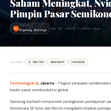
Saham Meningkat, Nvi
Pimpin Pasar Semikon
PENULIS
RI
Feb 18, 2024
⏱ 2 menit baca
Riyandy Aristyo
BAGIKAN:
𝕏 TWITTER
WHATSAPP
FACEBOOK
Technologue.id
, Jakarta
- Tingkat penjualan semikonduktor
leader pasar semikonduktor global.
Samsung berhasil memperoleh peningkatan pendapatan yang
Sementara SK hynix dan Micron mengalami lonjakan pendap