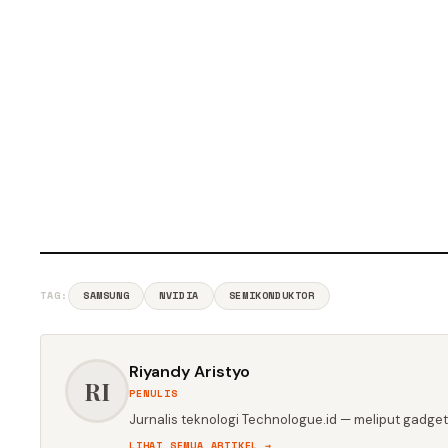
TAG:
SAMSUNG
NVIDIA
SEMIKONDUKTOR
Riyandy Aristyo
RI
PENULIS
Jurnalis teknologi Technologue.id — meliput gadget,
LIHAT SEMUA ARTIKEL →