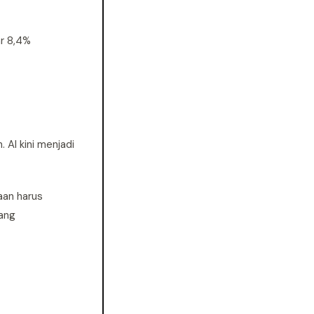
ar 8,4%
 AI kini menjadi
aan harus
dang