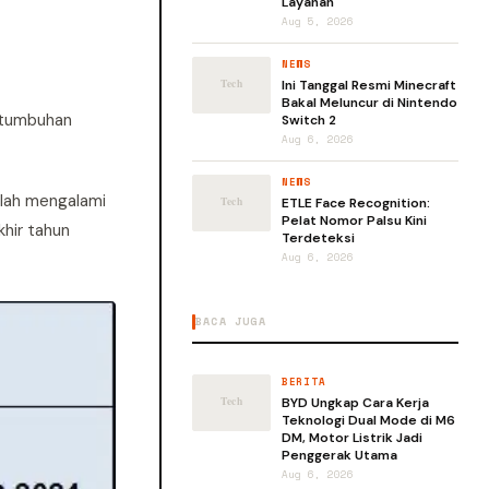
Layanan
Aug 5, 2026
NEWS
Ini Tanggal Resmi Minecraft
Bakal Meluncur di Nintendo
ertumbuhan
Switch 2
Aug 6, 2026
NEWS
elah mengalami
ETLE Face Recognition:
Pelat Nomor Palsu Kini
khir tahun
Terdeteksi
Aug 6, 2026
BACA JUGA
BERITA
BYD Ungkap Cara Kerja
Teknologi Dual Mode di M6
DM, Motor Listrik Jadi
Penggerak Utama
Aug 6, 2026