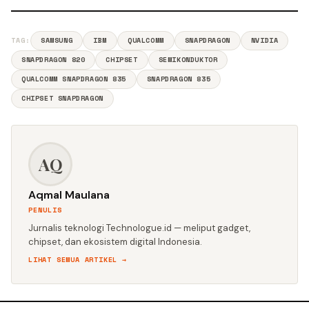
TAG:
SAMSUNG
IBM
QUALCOMM
SNAPDRAGON
NVIDIA
SNAPDRAGON 820
CHIPSET
SEMIKONDUKTOR
QUALCOMM SNAPDRAGON 835
SNAPDRAGON 835
CHIPSET SNAPDRAGON
AQ
Aqmal Maulana
PENULIS
Jurnalis teknologi Technologue.id — meliput gadget,
chipset, dan ekosistem digital Indonesia.
LIHAT SEMUA ARTIKEL →