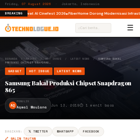
Friday,
07 August 2026
· Jakarta, Indonesia
eator AI lewat AI Cinefest 2026
FiberHome Dorong Modernisasi Infrastrukt
BREAKING
☰
⌕
BERANDA
/
GADGET
/
HOT ISSUE
/
LATEST NEWS
/
SAMSUNG BAKAL
PRODUKSI CHIPSET SNAPDRAG…
GADGET
HOT ISSUE
LATEST NEWS
Samsung Bakal Produksi Chipset Snapdragon
865
PENULIS
AQ
Jun 13, 2019
⏱ 1 menit baca
Aqmal Maulana
BAGIKAN:
𝕏 TWITTER
WHATSAPP
FACEBOOK
🔗 SALIN TAUTAN