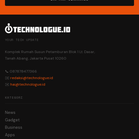
YOUR TECH UPDATE
Komplek Rumah Susun Petamburan Blok 1 Lt. Dasar,
Tanah Abang, Jakarta Pusat 10260
📞 087878477366
✉️
redaksi@technologue.id
✉️
hai@technologue.id
KATEGORI
News
Gadget
Business
Apps