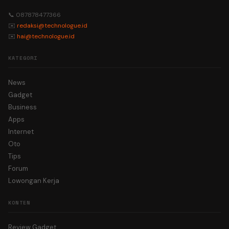
📞 087878477366
✉️
redaksi@technologue.id
✉️
hai@technologue.id
KATEGORI
News
Gadget
Business
Apps
Internet
Oto
Tips
Forum
Lowongan Kerja
KONTEN
Review Gadget