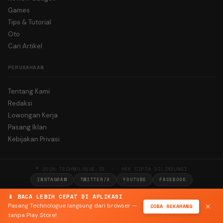
Games
Tips & Tutorial
Oto
Cari Artikel
PERUSAHAAN
Tentang Kami
Redaksi
Lowongan Kerja
Pasang Iklan
Kebijakan Privasi
© 2026 TECHNOLOGUE.ID · HAK CIPTA DILINDUNGI
INSTAGRAM
TWITTER/X
YOUTUBE
FACEBOOK
📱 BACA LEBIH CEPAT DI APLIKASI
Pasang Technologue langsung dari browser —
COBA SEKARANG
✕
tanpa Play Store!