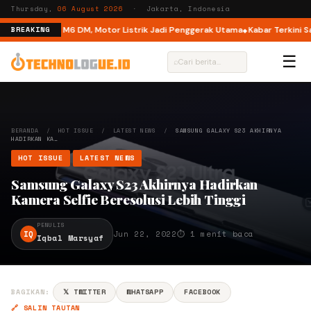
Thursday,
06 August 2026
· Jakarta, Indonesia
Dual Mode di M6 DM, Motor Listrik Jadi Penggerak Utama
Kabar Terkini Sa
BREAKING
☰
⌕
BERANDA
/
HOT ISSUE
/
LATEST NEWS
/
SAMSUNG GALAXY S23 AKHIRNYA
HADIRKAN KA…
HOT ISSUE
LATEST NEWS
Samsung Galaxy S23 Akhirnya Hadirkan
Kamera Selfie Beresolusi Lebih Tinggi
PENULIS
IQ
Jun 22, 2022
⏱ 1 menit baca
Iqbal Marsyaf
BAGIKAN:
𝕏 TWITTER
WHATSAPP
FACEBOOK
🔗 SALIN TAUTAN