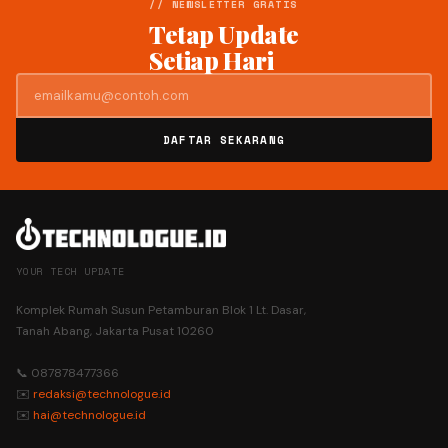
// NEWSLETTER GRATIS
Tetap Update
Setiap Hari
DAFTAR SEKARANG
YOUR TECH UPDATE
Komplek Rumah Susun Petamburan Blok 1 Lt. Dasar,
Tanah Abang, Jakarta Pusat 10260
📞 087878477366
✉️
redaksi@technologue.id
✉️
hai@technologue.id