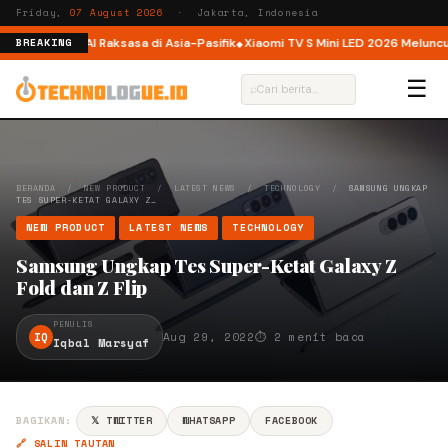
Friday,
07 August 2026
· Jakarta, Indonesia
, Platform AI Raksasa di Asia-Pasifik
Xiaomi TV S Mini LED 2026 Meluncur di 
BREAKING
☰
⌕
BERANDA
/
NEW PRODUCT
/
LATEST NEWS
/
TECHNOLOGY
/
SAMSUNG UNGKAP
TES SUPER-KETAT GALAXY Z…
NEW PRODUCT
LATEST NEWS
TECHNOLOGY
Samsung Ungkap Tes Super-Ketat Galaxy Z
Fold dan Z Flip
PENULIS
IQ
Aug 29, 2022
⏱ 2 menit baca
Iqbal Marsyaf
BAGIKAN:
𝕏 TWITTER
WHATSAPP
FACEBOOK
🔗 SALIN TAUTAN