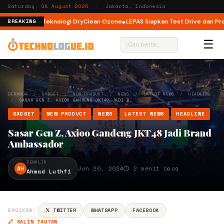
Saturday,
08 August 2026
· Jakarta, Indonesia
ad dengan Teknologi DryClean Ozone
LEPAS Siapkan Test Drive dan Progra
BREAKING
☰
⌕
BERANDA
/
GADGET
/
NEW PRODUCT
/
NEWS
/
LATEST NEWS
/
HEADLINE
/
SASAR GEN Z, AXIOO GANDENG JKT48 JADI B…
GADGET
NEW PRODUCT
NEWS
LATEST NEWS
HEADLINE
Sasar Gen Z, Axioo Gandeng JKT48 Jadi Brand
Ambassador
PENULIS
AH
Jun 20, 2024
⏱ 2 menit baca
Ahmad Luthfi
BAGIKAN:
𝕏 TWITTER
WHATSAPP
FACEBOOK
🔗 SALIN TAUTAN