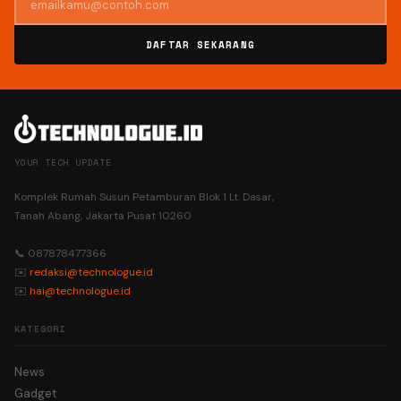
DAFTAR SEKARANG
YOUR TECH UPDATE
Komplek Rumah Susun Petamburan Blok 1 Lt. Dasar,
Tanah Abang, Jakarta Pusat 10260
📞 087878477366
✉️
redaksi@technologue.id
✉️
hai@technologue.id
KATEGORI
News
Gadget