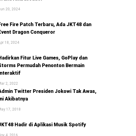
un 20, 2024
Free Fire Patch Terbaru, Ada JKT48 dan
Event Dragon Conqueror
pr 18, 2024
Hadirkan Fitur Live Games, GoPlay dan
Storms Permudah Penonton Bermain
Interaktif
ar 2, 2022
Admin Twitter Presiden Jokowi Tak Awas,
Ini Akibatnya
May 17, 2018
JKT48 Hadir di Aplikasi Musik Spotify
ov 4, 2016