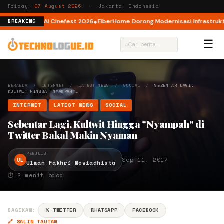
Friday,
07 August 2026
· Jakarta, Indonesia
r AI lewat AI Cinefest 2026
FiberHome Dorong Modernisasi Infrastruktur I
BREAKING
☰
⌕
BERANDA
/
INTERNET
/
LATEST NEWS
/
SOCIAL
/
SEBENTAR LAGI,
KULTWIT HINGGA "NYAMPAH"…
INTERNET
LATEST NEWS
SOCIAL
Sebentar Lagi, Kultwit Hingga "Nyampah" di
Twitter Bakal Makin Nyaman
PENULIS
UL
Sep 11, 2017
Ulwan Fakhri Noviadhista
⏱ 2 menit baca
BAGIKAN:
𝕏 TWITTER
WHATSAPP
FACEBOOK
🔗 SALIN TAUTAN