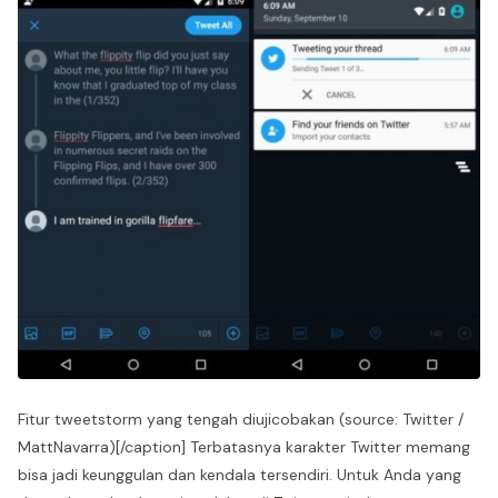
Fitur tweetstorm yang tengah diujicobakan (source: Twitter /
MattNavarra)[/caption] Terbatasnya karakter Twitter memang
bisa jadi keunggulan dan kendala tersendiri. Untuk Anda yang