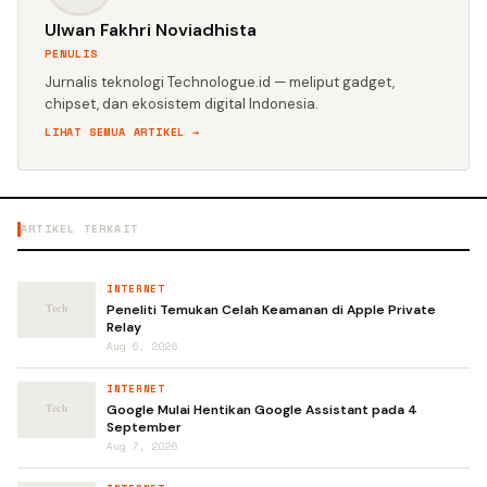
Ulwan Fakhri Noviadhista
PENULIS
Jurnalis teknologi Technologue.id — meliput gadget,
chipset, dan ekosistem digital Indonesia.
LIHAT SEMUA ARTIKEL →
ARTIKEL TERKAIT
INTERNET
Peneliti Temukan Celah Keamanan di Apple Private
Relay
Aug 6, 2026
INTERNET
Google Mulai Hentikan Google Assistant pada 4
September
Aug 7, 2026