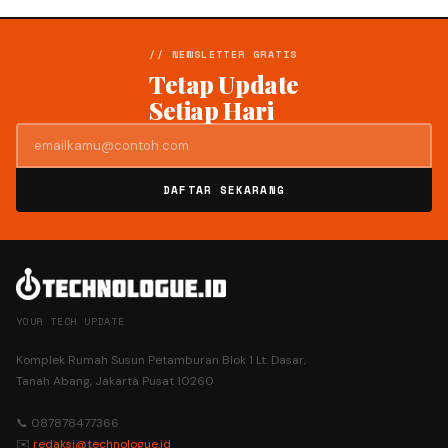
// NEWSLETTER GRATIS
Tetap Update
Setiap Hari
DAFTAR SEKARANG
YOUR TECH UPDATE
Komplek Rumah Susun Petamburan Blok 1 Lt. Dasar,
Tanah Abang, Jakarta Pusat 10260
📞 087878477366
✉️
redaksi@technologue.id