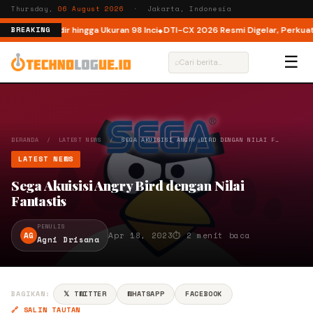
Thursday,
06 August 2026
· Jakarta, Indonesia
a, Kini Hadir hingga Ukuran 98 Inci
DTI-CX 2026 Resmi Digelar, Perkuat Eko
BREAKING
☰
⌕
BERANDA
/
LATEST NEWS
/
SEGA AKUISISI ANGRY BIRD DENGAN NILAI F…
LATEST NEWS
Sega Akuisisi Angry Bird dengan Nilai
Fantastis
PENULIS
AG
Apr 18, 2023
⏱ 2 menit baca
Agni Drisana
BAGIKAN:
𝕏 TWITTER
WHATSAPP
FACEBOOK
🔗 SALIN TAUTAN