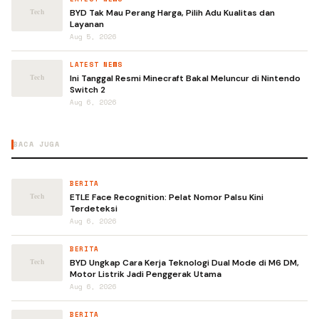
BYD Tak Mau Perang Harga, Pilih Adu Kualitas dan
Layanan
Aug 5, 2026
LATEST NEWS
Ini Tanggal Resmi Minecraft Bakal Meluncur di Nintendo
Switch 2
Aug 6, 2026
BACA JUGA
BERITA
ETLE Face Recognition: Pelat Nomor Palsu Kini
Terdeteksi
Aug 6, 2026
BERITA
BYD Ungkap Cara Kerja Teknologi Dual Mode di M6 DM,
Motor Listrik Jadi Penggerak Utama
Aug 6, 2026
BERITA