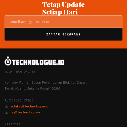
Tetap Update
Setiap Hari
DAFTAR SEKARANG
YOUR TECH UPDATE
Komplek Rumah Susun Petamburan Blok 1 Lt. Dasar,
Tanah Abang, Jakarta Pusat 10260
📞 087878477366
✉️
redaksi@technologue.id
✉️
hai@technologue.id
KATEGORI