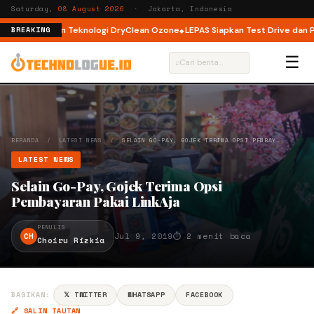
Saturday,
08 August 2026
· Jakarta, Indonesia
 Load dengan Teknologi DryClean Ozone
LEPAS Siapkan Test Drive dan Prog
BREAKING
☰
⌕
BERANDA
/
LATEST NEWS
/
SELAIN GO-PAY, GOJEK TERIMA OPSI PEMBAY…
LATEST NEWS
Selain Go-Pay, Gojek Terima Opsi
Pembayaran Pakai LinkAja
PENULIS
CH
Jul 9, 2019
⏱ 2 menit baca
Choiru Rizkia
BAGIKAN:
𝕏 TWITTER
WHATSAPP
FACEBOOK
🔗 SALIN TAUTAN