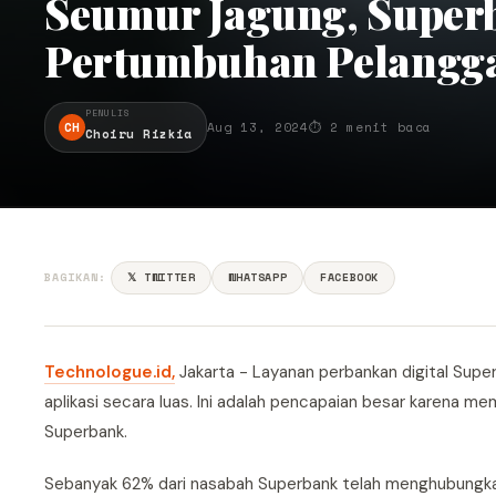
Seumur Jagung, Super
Pertumbuhan Pelangg
PENULIS
CH
Aug 13, 2024
⏱ 2 menit baca
Choiru Rizkia
BAGIKAN:
𝕏 TWITTER
WHATSAPP
FACEBOOK
Technologue.id,
Jakarta - Layanan perbankan digital Super
aplikasi secara luas. Ini adalah pencapaian besar karena
Superbank.
Sebanyak 62% dari nasabah Superbank telah menghubungkan