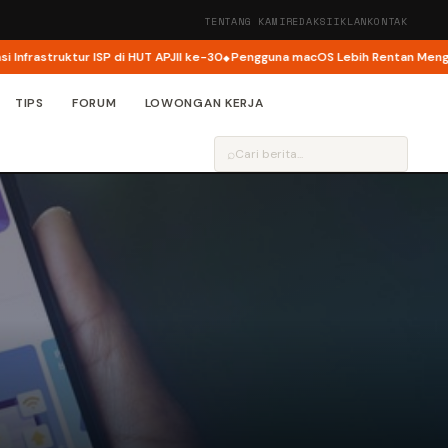
TENTANG KAMI
REDAKSI
IKLAN
KONTAK
struktur ISP di HUT APJII ke-30
Pengguna macOS Lebih Rentan Mengalami 
TIPS
FORUM
LOWONGAN KERJA
⌕