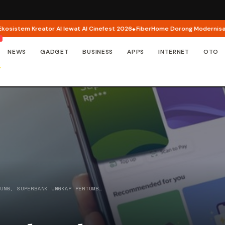
tem Kreator AI lewat AI Cinefest 2026
FiberHome Dorong Modernisasi Infra
NEWS
GADGET
BUSINESS
APPS
INTERNET
OTO
GUNG, SUPERBANK UNGKAP PERTUMB…