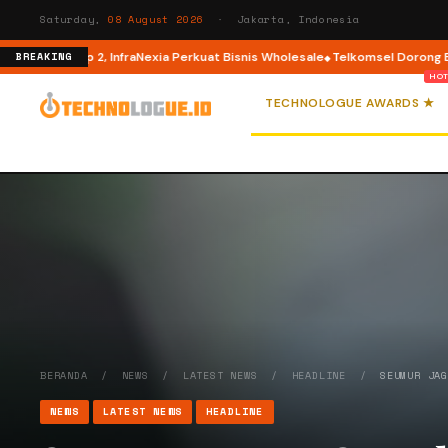
Saturday,
08 August 2026
· Jakarta, Indonesia
Co Tahap 2, InfraNexia Perkuat Bisnis Wholesale
Telkomsel Dorong Ekosis
BREAKING
TECHNOLOGUE AWARDS ★
BERANDA
/
NEWS
/
LATEST NEWS
/
HEADLINE
/
SEUMUR JA
NEWS
LATEST NEWS
HEADLINE