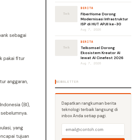
BERITA
FiberHome Dorong
Modernisasi Infrastruktur
ISP di HUT APJII ke-30
Aug 7, 2026
bank sebagai
BERITA
Telkomsel Dorong
Ekosistem Kreator AI
 pakai fitur
lewat AI Cinefest 2026
Aug 7, 2026
tur anggaran,
NEWSLETTER
Dapatkan rangkuman berita
ndonesia (BI),
teknologi terbaik langsung di
n sebelumnya.
inbox Anda setiap pagi.
ulasi, yang
ncapai tujuan