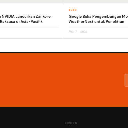
NEWS
n NVIDIA Luncurkan Zankore,
Google Buka Pengembangan Mod
 Raksasa di Asia-Pasifik
WeatherNext untuk Penelitian
AUG 7, 2026
KONTEN