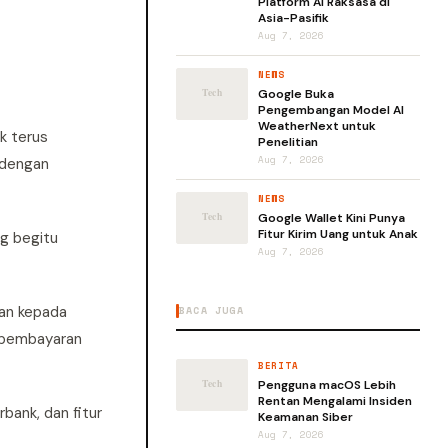
Platform AI Raksasa di
Asia-Pasifik
Aug 7, 2026
NEWS
Google Buka
Pengembangan Model AI
WeatherNext untuk
k terus
Penelitian
Aug 7, 2026
 dengan
NEWS
Google Wallet Kini Punya
Fitur Kirim Uang untuk Anak
ng begitu
Aug 7, 2026
han kepada
BACA JUGA
 pembayaran
BERITA
Pengguna macOS Lebih
Rentan Mengalami Insiden
rbank, dan fitur
Keamanan Siber
Aug 7, 2026