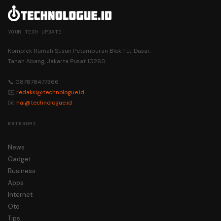
YOUR TECH UPDATE
Komplek Rumah Susun Petamburan Blok 1 Lt. Dasar,
Tanah Abang, Jakarta Pusat 10260
📞 087878477366
✉️
redaksi@technologue.id
✉️
hai@technologue.id
KATEGORI
News
Gadget
Business
Apps
Internet
Oto
Tips