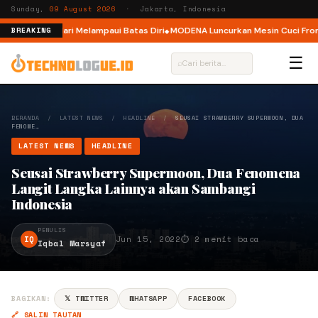
Sunday,
09 August 2026
· Jakarta, Indonesia
ar, Ajak Pelari Melampaui Batas Diri
MODENA Luncurkan Mesin Cuci Front 
BREAKING
☰
⌕
BERANDA
/
LATEST NEWS
/
HEADLINE
/
SEUSAI STRAWBERRY SUPERMOON, DUA
FENOME…
LATEST NEWS
HEADLINE
Seusai Strawberry Supermoon, Dua Fenomena
Langit Langka Lainnya akan Sambangi
Indonesia
PENULIS
IQ
Jun 15, 2022
⏱ 2 menit baca
Iqbal Marsyaf
BAGIKAN:
𝕏 TWITTER
WHATSAPP
FACEBOOK
🔗 SALIN TAUTAN