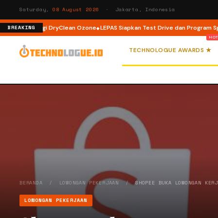
Saturday,
08 August 2026
· Jakarta, Indonesia
 Teknologi DryClean Ozone
LEPAS Siapkan Test Drive dan Program Spesial 
BREAKING
TECHNOLOGUE AWARDS ★
BERANDA
/
LOWONGAN PEKERJAAN
/
SHOPEE BUKA LOWONGAN KER
LOWONGAN PEKERJAAN