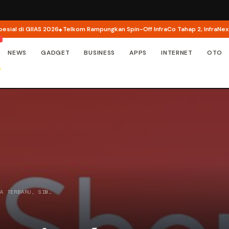
di GIIAS 2026
Telkom Rampungkan Spin-Off InfraCo Tahap 2, InfraNexia Per
NEWS
GADGET
BUSINESS
APPS
INTERNET
OTO
JA TERBARU, SIM…