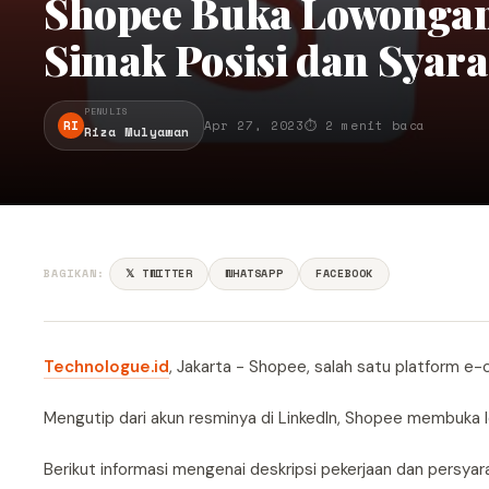
Shopee Buka Lowongan
Simak Posisi dan Syar
PENULIS
RI
Apr 27, 2023
⏱ 2 menit baca
Riza Mulyawan
BAGIKAN:
𝕏 TWITTER
WHATSAPP
FACEBOOK
Technologue.id
, Jakarta - Shopee, salah satu platform 
Mengutip dari akun resminya di LinkedIn, Shopee membuka l
Berikut informasi mengenai deskripsi pekerjaan dan persyar