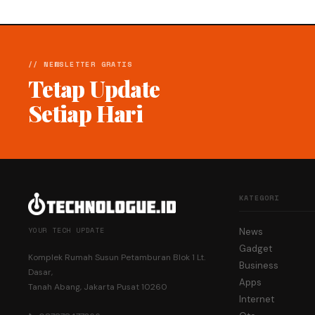
// NEWSLETTER GRATIS
Tetap Update
Setiap Hari
KATEGORI
YOUR TECH UPDATE
News
Gadget
Komplek Rumah Susun Petamburan Blok 1 Lt.
Business
Dasar,
Apps
Tanah Abang, Jakarta Pusat 10260
Internet