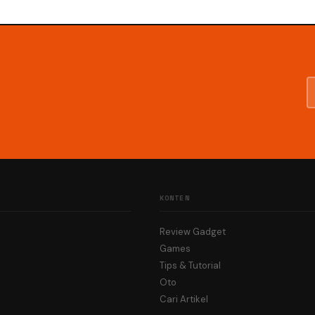
KONTEN
Review Gadget
Games
Tips & Tutorial
Oto
Cari Artikel