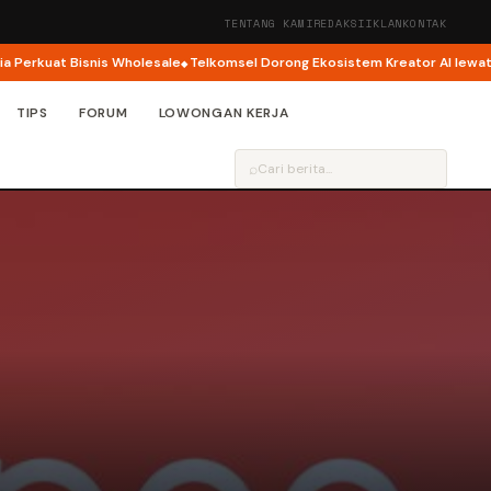
TENTANG KAMI
REDAKSI
IKLAN
KONTAK
kuat Bisnis Wholesale
Telkomsel Dorong Ekosistem Kreator AI lewat AI Ci
TIPS
FORUM
LOWONGAN KERJA
⌕