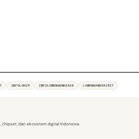
T
INFOLOKER
INFOLOWONGANKERJA
LOWONGANKERJAIT
 chipset, dan ekosistem digital Indonesia.