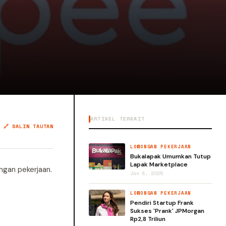
ARTIKEL TERKAIT
🔗 SALIN TAUTAN
LOWONGAN PEKERJAAN
Bukalapak Umumkan Tutup
Lapak Marketplace
ngan pekerjaan.
Jan 8, 2025
LOWONGAN PEKERJAAN
Pendiri Startup Frank
Sukses 'Prank' JPMorgan
Rp2,8 Triliun