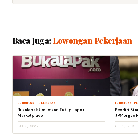
Baca Juga:
Lowongan Pekerjaan
LOWONGAN PEKERJAAN
LOWONGAN P
Bukalapak Umumkan Tutup Lapak
Pendiri Sta
Marketplace
JPMorgan Rp
JAN 8, 2025
APR 1, 2025