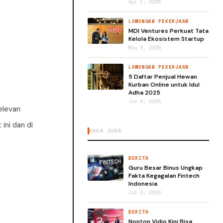
Apr 1, 2025
LOWONGAN PEKERJAAN
MDI Ventures Perkuat Tata
Kelola Ekosistem Startup
May 6, 2025
LOWONGAN PEKERJAAN
5 Daftar Penjual Hewan
Kurban Online untuk Idul
Adha 2025
Jun 5, 2025
elevan
ini dan di
BACA JUGA
BERITA
Guru Besar Binus Ungkap
Fakta Kegagalan Fintech
Indonesia
Jul 2, 2025
BERITA
Nonton Vidio Kini Bisa