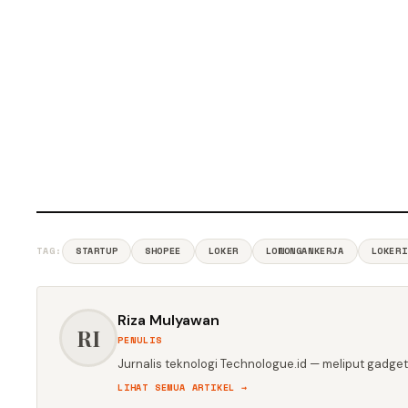
TAG:
STARTUP
SHOPEE
LOKER
LOWONGANKERJA
LOKERI
Riza Mulyawan
RI
PENULIS
Jurnalis teknologi Technologue.id — meliput gadget,
LIHAT SEMUA ARTIKEL →