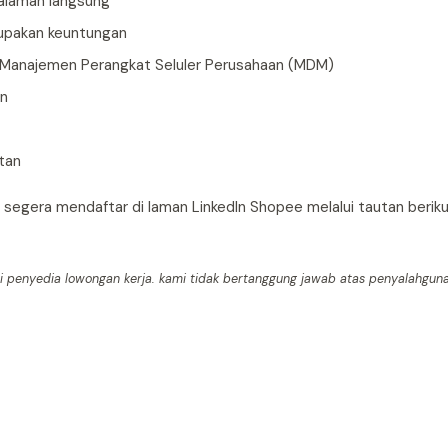
alaman langsung
rupakan keuntungan
i Manajemen Perangkat Seluler Perusahaan (MDM)
an
tan
segera mendaftar di laman LinkedIn Shopee melalui tautan berik
mi penyedia lowongan kerja. kami tidak bertanggung jawab atas penyalahguna