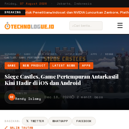
Friday,
07 August 2026
· Jakarta, Indonesia
rNext untuk Penelitian
Indosat dan NVIDIA Luncurkan Zankore, Platform AI
BREAKING
☰
⌕
BERANDA
/
GAME
/
NEW PRODUCT
/
LATEST NEWS
/
APPS
/
SIEGE
CASTLES, GAME PERTEMPURAN ANTARKA…
GAME
NEW PRODUCT
LATEST NEWS
APPS
Siege Castles, Game Pertempuran Antarkastil
Kini Hadir di iOS dan Android
PENULIS
RE
Dec 18, 2020
⏱ 2 menit baca
Rendy Islamy
BAGIKAN:
𝕏 TWITTER
WHATSAPP
FACEBOOK
🔗 SALIN TAUTAN