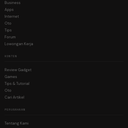
Business
Apps
Internet
Oto
Tips
Forum
Lowongan Kerja
KONTEN
Review Gadget
Games
Tips & Tutorial
Oto
Cari Artikel
PERUSAHAAN
Tentang Kami