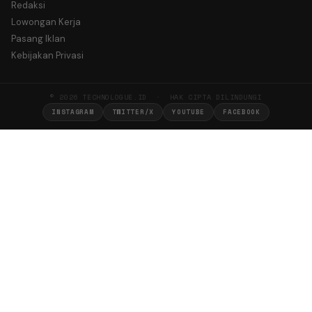
Redaksi
Lowongan Kerja
Pasang Iklan
Kebijakan Privasi
© 2026 TECHNOLOGUE.ID · HAK CIPTA DILINDUNGI
INSTAGRAM
TWITTER/X
YOUTUBE
FACEBOOK