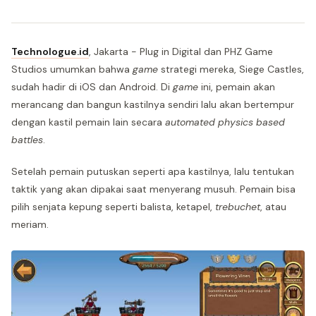
Technologue.id
, Jakarta - Plug in Digital dan PHZ Game
Studios umumkan bahwa
game
strategi mereka, Siege Castles,
sudah hadir di iOS dan Android. Di
game
ini, pemain akan
merancang dan bangun kastilnya sendiri lalu akan bertempur
dengan kastil pemain lain secara
automated physics based
battles
.
Setelah pemain putuskan seperti apa kastilnya, lalu tentukan
taktik yang akan dipakai saat menyerang musuh. Pemain bisa
pilih senjata kepung seperti balista, ketapel,
trebuchet
, atau
meriam.