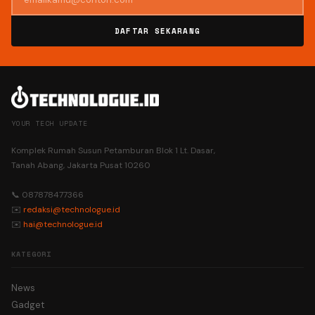
DAFTAR SEKARANG
YOUR TECH UPDATE
Komplek Rumah Susun Petamburan Blok 1 Lt. Dasar,
Tanah Abang, Jakarta Pusat 10260
📞 087878477366
✉️
redaksi@technologue.id
✉️
hai@technologue.id
KATEGORI
News
Gadget