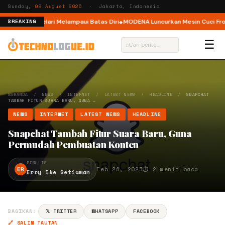
Sunday,
09 August 2026
· Jakarta, Indonesia
lar, Ajak Pelari Melampaui Batas Diri
MODENA Luncurkan Mesin Cuci Front
BREAKING
☰
⌕
BERANDA
/
NEWS
/
INTERNET
/
LATEST NEWS
/
HEADLINE
/
SNAPCHAT
TAMBAH FITUR SUARA BARU, GUNA …
NEWS
INTERNET
LATEST NEWS
HEADLINE
Snapchat Tambah Fitur Suara Baru, Guna
Permudah Pembuatan Konten
PENULIS
ER
Feb 26, 2023
⏱ 2 menit baca
Erry Ike Setiawan
BAGIKAN:
𝕏 TWITTER
WHATSAPP
FACEBOOK
🔗 SALIN TAUTAN