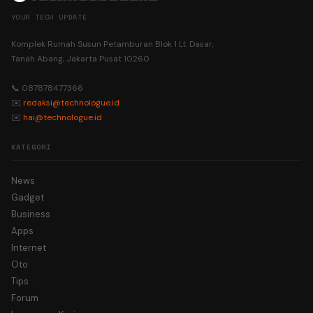
YOUR TECH UPDATE
Komplek Rumah Susun Petamburan Blok 1 Lt. Dasar,
Tanah Abang, Jakarta Pusat 10260
📞 087878477366
✉️
redaksi@technologue.id
✉️
hai@technologue.id
KATEGORI
News
Gadget
Business
Apps
Internet
Oto
Tips
Forum