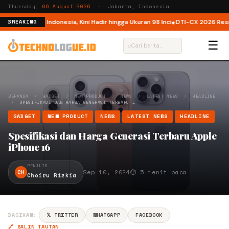
Thursday,
06 August 2026
· Jakarta, Indonesia
eluncur di Indonesia, Kini Hadir hingga Ukuran 98 Inci
DTI-CX 2026 Resmi Di
BREAKING
☰
⌕
BERANDA
/
GADGET
/
NEW PRODUCT
/
NEWS
/
LATEST NEWS
/
HEADLINE
/
SPESIFIKASI DAN HARGA GENERASI TERBARU …
GADGET
NEW PRODUCT
NEWS
LATEST NEWS
HEADLINE
Spesifikasi dan Harga Generasi Terbaru Apple
iPhone 16
PENULIS
CH
Sep 10, 2024
⏱ 5 menit baca
Choiru Rizkia
BAGIKAN:
𝕏 TWITTER
WHATSAPP
FACEBOOK
🔗 SALIN TAUTAN