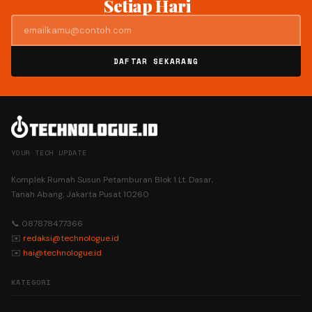
Setiap Hari
DAFTAR SEKARANG
YOUR TECH UPDATE
Komplek Rumah Susun Petamburan Blok 1 Lt. Dasar,
Tanah Abang, Jakarta Pusat 10260
📞 087878477366
✉️
redaksi@technologue.id
✉️
hai@technologue.id
KATEGORI