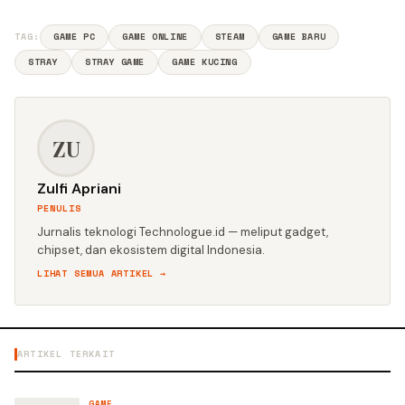
TAG:
GAME PC
GAME ONLINE
STEAM
GAME BARU
STRAY
STRAY GAME
GAME KUCING
ZU
Zulfi Apriani
PENULIS
Jurnalis teknologi Technologue.id — meliput gadget,
chipset, dan ekosistem digital Indonesia.
LIHAT SEMUA ARTIKEL →
ARTIKEL TERKAIT
GAME