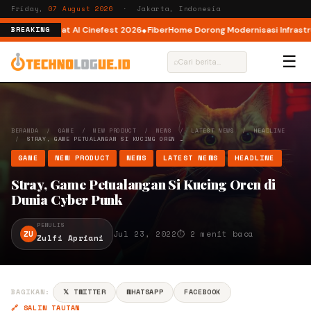
Friday,
07 August 2026
· Jakarta, Indonesia
ator AI lewat AI Cinefest 2026
FiberHome Dorong Modernisasi Infrastruktu
BREAKING
☰
⌕
BERANDA
/
GAME
/
NEW PRODUCT
/
NEWS
/
LATEST NEWS
/
HEADLINE
/
STRAY, GAME PETUALANGAN SI KUCING OREN …
GAME
NEW PRODUCT
NEWS
LATEST NEWS
HEADLINE
Stray, Game Petualangan Si Kucing Oren di
Dunia Cyber Punk
PENULIS
ZU
Jul 23, 2022
⏱ 2 menit baca
Zulfi Apriani
BAGIKAN:
𝕏 TWITTER
WHATSAPP
FACEBOOK
🔗 SALIN TAUTAN