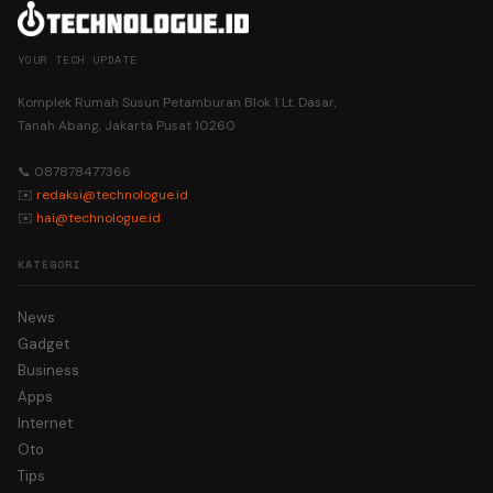
YOUR TECH UPDATE
Komplek Rumah Susun Petamburan Blok 1 Lt. Dasar,
Tanah Abang, Jakarta Pusat 10260
📞 087878477366
✉️
redaksi@technologue.id
✉️
hai@technologue.id
KATEGORI
News
Gadget
Business
Apps
Internet
Oto
Tips