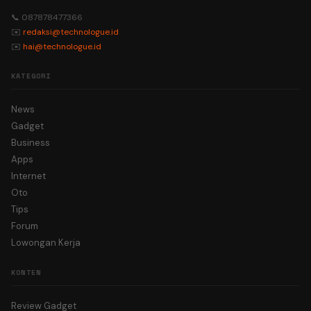
📞 087878477366
✉️
redaksi@technologue.id
✉️
hai@technologue.id
KATEGORI
News
Gadget
Business
Apps
Internet
Oto
Tips
Forum
Lowongan Kerja
KONTEN
Review Gadget