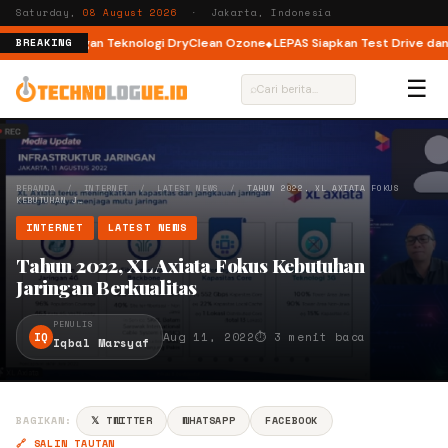
Saturday,
08 August 2026
· Jakarta, Indonesia
t Load dengan Teknologi DryClean Ozone
LEPAS Siapkan Test Drive dan Pr
BREAKING
☰
⌕
BERANDA
/
INTERNET
/
LATEST NEWS
/
TAHUN 2022, XL AXIATA FOKUS
KEBUTUHAN J…
INTERNET
LATEST NEWS
Tahun 2022, XL Axiata Fokus Kebutuhan
Jaringan Berkualitas
PENULIS
IQ
Aug 11, 2022
⏱ 3 menit baca
Iqbal Marsyaf
BAGIKAN:
𝕏 TWITTER
WHATSAPP
FACEBOOK
🔗 SALIN TAUTAN