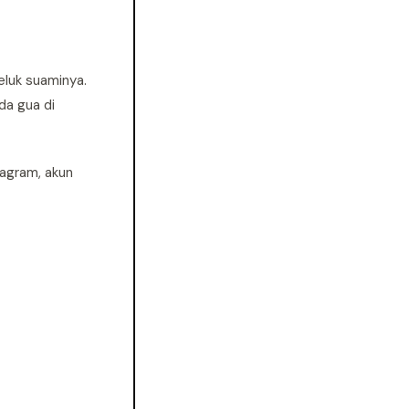
meluk suaminya.
da gua di
tagram, akun