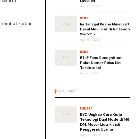
 Jakarta
Layanan
Aug 5, 2026
NEWS
ik rambut korban
Ini Tanggal Resmi Minecraft
Bakal Meluncur di Nintendo
Switch 2
Aug 6, 2026
NEWS
ETLE Face Recognition:
Pelat Nomor Palsu Kini
Terdeteksi
Aug 6, 2026
BACA JUGA
BERITA
BYD Ungkap Cara Kerja
Teknologi Dual Mode di M6
DM, Motor Listrik Jadi
Penggerak Utama
Aug 6, 2026