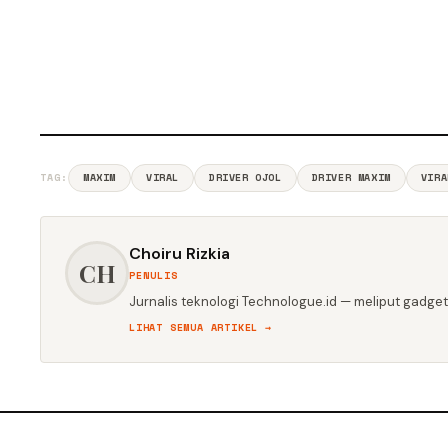
TAG:
MAXIM
VIRAL
DRIVER OJOL
DRIVER MAXIM
VIRA
Choiru Rizkia
CH
PENULIS
Jurnalis teknologi Technologue.id — meliput gadget,
LIHAT SEMUA ARTIKEL →