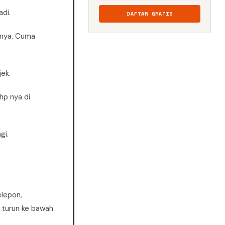
di.
DAFTAR GRATIS
rnya. Cuma
ek.
hp nya di
gi.
elepon,
 turun ke bawah