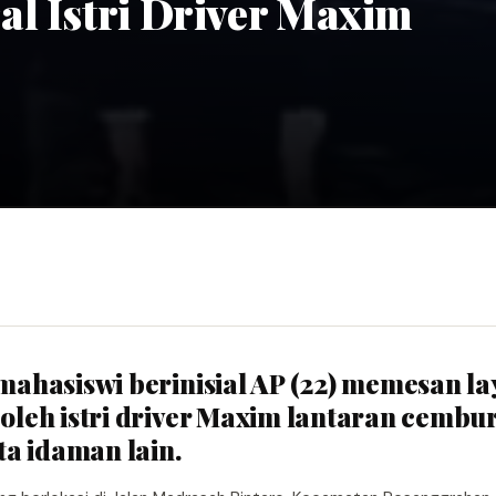
al Istri Driver Maxim
i mahasiswi berinisial AP (22) memesan l
 oleh istri driver Maxim lantaran cembu
a idaman lain.