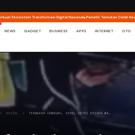
osistem Transformasi Digital Nasional
Peneliti Temukan Celah Keamanan di
NEWS
GADGET
BUSINESS
APPS
INTERNET
OTO
/
SOCIAL
/
TERBAKAR CEMBURU, VIRAL ISTRI DRIVER MA…