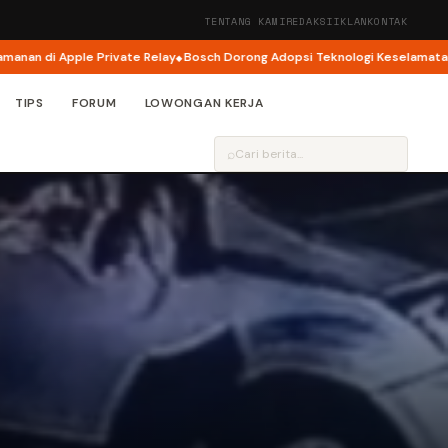
TENTANG KAMI
REDAKSI
IKLAN
KONTAK
 Apple Private Relay
Bosch Dorong Adopsi Teknologi Keselamatan Jadi F
TIPS
FORUM
LOWONGAN KERJA
⌕