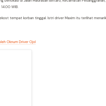
ang berlokasi di Jalan Madrasah Bintaro, Kecamatan Pesanggrahan,
l 14.00 WIB.
ost tempat korban tinggal. Istri driver Maxim itu terlihat menar
oleh Oknum Driver Ojol