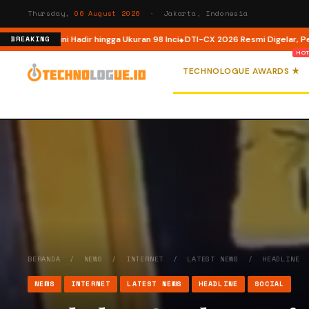
Thursday,
06 August 2026
· Jakarta, Indonesia
ia, Kini Hadir hingga Ukuran 98 Inci
DTI-CX 2026 Resmi Digelar, Perkuat Ek
BREAKING
TECHNOLOGUE AWARDS ★
BERANDA
/
NEWS
/
INTERNET
/
LATEST NEWS
/
HEADLINE
NEWS
INTERNET
LATEST NEWS
HEADLINE
SOCIAL