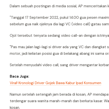
Dalam sebuah postingan di media sosial, AP menceritakan kr
"Tanggal 17 September 2022, pukul 14.00 gua pesen maxim
sebelum gua naik ojeknya dia lagi VC (video call) gatau sama
Ojol tersebut tenyata sedang video call-an dengan istriny
"Pas mau jalan lagi-lagi si driver ada yang VC dan diangkat 
motor, jadi keliatan posisi gua di belakang abang ini sama ora
Setelah menyudahi video call, sang driver mengantar korban
Baca Juga:
Viral! Kronologi Driver Gojek Bawa Kabur Ipad Konsumen
Namun setelah setengah jam berada di kosan, AP mendapat p
terdengar suara wanita marah-marah dan berkata kasar. Wan
kosan.