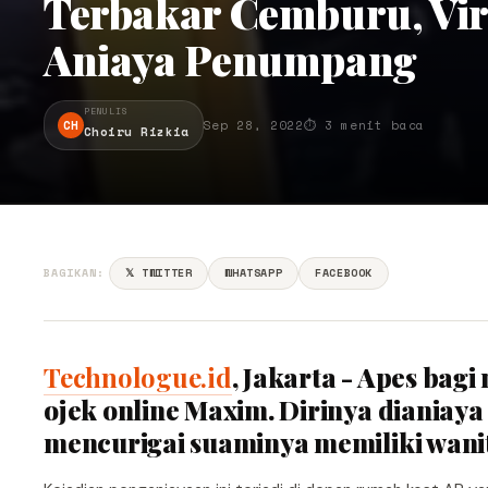
Terbakar Cemburu, Vir
Aniaya Penumpang
PENULIS
CH
Sep 28, 2022
⏱ 3 menit baca
Choiru Rizkia
BAGIKAN:
𝕏 TWITTER
WHATSAPP
FACEBOOK
Technologue.id
, Jakarta - Apes bag
ojek online Maxim. Dirinya dianiaya
mencurigai suaminya memiliki wanit