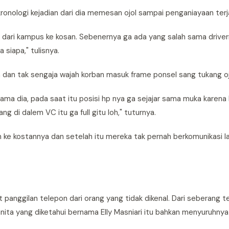
onologi kejadian dari dia memesan ojol sampai penganiayaan terja
 dari kampus ke kosan. Sebenernya ga ada yang salah sama drive
 siapa," tulisnya.
a dan tak sengaja wajah korban masuk frame ponsel sang tukang oj
sama dia, pada saat itu posisi hp nya ga sejajar sama muka karena 
ng di dalem VC itu ga full gitu loh," tuturnya.
 ke kostannya dan setelah itu mereka tak pernah berkomunikasi la
anggilan telepon dari orang yang tidak dikenal. Dari seberang t
ita yang diketahui bernama Elly Masniari itu bahkan menyuruhnya