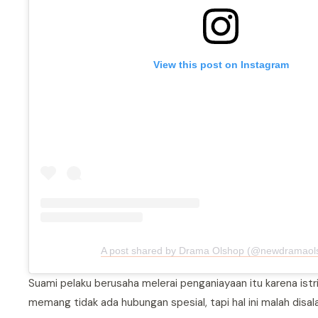
View this post on Instagram
A post shared by Drama Olshop (@newdramaol
Suami pelaku berusaha melerai penganiayaan itu karena istr
memang tidak ada hubungan spesial, tapi hal ini malah disalah