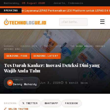
Wednesday,
05 August 2026
· Jakarta, Indonesia
 Kualitas dan Layanan
LEPAS Perkenalkan LEX Platform untuk LEPAS E4 EV di
BREAKING
☰
⌕
BERANDA
/
GENZONE-FOOD
/
GENZONE-LATEST
/
TES DARAH KANKER: INOVASI
DETEKSI DINI …
GENZONE-FOOD
GENZONE-LATEST
Tes Darah Kanker: Inovasi Deteksi Dini yang
Wajib Anda Tahu
PENULIS
DE
Jun 3, 2026
⏱ 5 menit baca
Denny Mahardy
BAGIKAN:
𝕏 TWITTER
WHATSAPP
FACEBOOK
🔗 SALIN TAUTAN