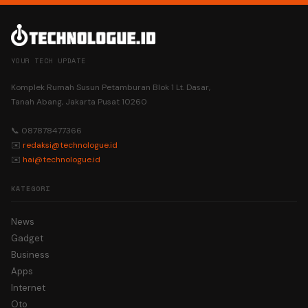
YOUR TECH UPDATE
Komplek Rumah Susun Petamburan Blok 1 Lt. Dasar,
Tanah Abang, Jakarta Pusat 10260
📞 087878477366
✉️
redaksi@technologue.id
✉️
hai@technologue.id
KATEGORI
News
Gadget
Business
Apps
Internet
Oto