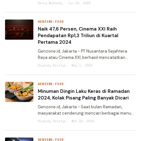
Super App sebagai solusi digital terintegrasi
Denny Mahardy · Jun 20, 2025
untuk memanjakan pelanggan setia mereka.
Aplikasi ini menjadi bagia
GENZONE-FOOD
Naik 47,6 Persen, Cinema XXI Raih
Pendapatan Rp1,3 Triliun di Kuartal
Pertama 2024
Genzone.id, Jakarta - PT Nusantara Sejahtera
Raya atau Cinema XXI, berhasil mencatatkan
kinerja yang positif di kuartal-1 2024. Sepanjang
Riyandy Aristyo · May 1, 2024
tiga bulan pertama ini, Cinema XXI meraih
pendapatan Rp1,3 tr
GENZONE-FOOD
Minuman Dingin Laku Keras di Ramadan
2024, Kolak Pisang Paling Banyak Dicari
Genzone.id, Jakarta - Saat bulan Ramadan,
masyarakat cenderung mencari berbagai menu
minuman manis untuk buka puasa. Tokopedia
Riyandy Aristyo · Mar 22, 2024
mencatat berbagai minuman dingin sebagai takjil
buka puasa mengalami ken
GENZONE-FOOD