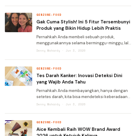
membuat orang butuh pilihan praktis, mudah
dibawa, namun tetap bernutrisi
GENZONE-FOOD
Gak Cuma Stylish! Ini 5 Fitur Tersembunyi
Produk yang Bikin Hidup Lebih Praktis
Pernahkah Anda membeli sebuah produk,
menggunakannya selama berminggu-minggu, lalu
tiba-tiba menemukan satu fitur yang membuat
Denny Mahardy · Jun 3, 2026
Anda berpikir, "Kok baru tahu sekarang?" Rasanya
seperti menemukan harta
GENZONE-FOOD
Tes Darah Kanker: Inovasi Deteksi Dini
yang Wajib Anda Tahu
Pernahkah Anda membayangkan, hanya dengan
setetes darah, kita bisa mendeteksi keberadaan
sel kanker di dalam tubuh? Konsep yang
Denny Mahardy · Jun 3, 2026
terdengar seperti fiksi ilmiah ini kini mulai menjadi
kenyataan. Sebuah
GENZONE-FOOD
Aice Kembali Raih WOW Brand Award
2026 untuk Ketujuh Kalinya