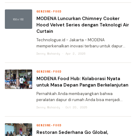
Pameran ini menampilkan
GENZONE-FOOD
MODENA Luncurkan Chimney Cooker
Hood Velvet Series dengan Teknologi Air
Curtain
Technologue.id - Jakarta - MODENA
memperkenalkan inovasi terbaru untuk dapur
modern melalui Velvet Series. Lini flagship ini
Denny Mahardy · Apr 2, 2026
menghadirkan chimney cooker hood dengan
desain matte dan teknologi penyedot
GENZONE-FOOD
MODENA Food Hub: Kolaborasi Nyata
untuk Masa Depan Pangan Berkelanjutan
Pernahkah Anda membayangkan bahwa
peralatan dapur di rumah Anda bisa menjadi
bagian dari solusi krisis pangan global? Di tengah
Denny Mahardy · Oct 20, 2025
meningkatnya kesenjangan akses pangan dan
limbah makanan yang mencapai a
GENZONE-FOOD
Restoran Sederhana Go Global,