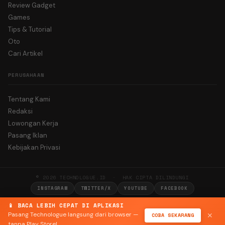
Review Gadget
Games
Tips & Tutorial
Oto
Cari Artikel
PERUSAHAAN
Tentang Kami
Redaksi
Lowongan Kerja
Pasang Iklan
Kebijakan Privasi
© 2026 TECHNOLOGUE.ID · HAK CIPTA DILINDUNGI
INSTAGRAM
TWITTER/X
YOUTUBE
FACEBOOK
📱 BACA LEBIH CEPAT DI APLIKASI
Pasang Technologue langsung dari browser —
COBA SEKARANG
✕
tanpa Play Store!