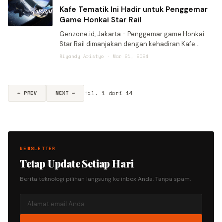
Kafe Tematik Ini Hadir untuk Penggemar
Game Honkai Star Rail
Genzone.id, Jakarta - Penggemar game Honkai
Star Rail dimanjakan dengan kehadiran Kafe
Tematik Honkai Star Rail: The Trail of Beginning.
Riyandy Aristyo · Mar 21, 2024
Kafe tematik ini bertujuan memberikan
pengalaman di mana pelan
Hal. 1 dari 14
← PREV
NEXT →
NEWSLETTER
Tetap Update Setiap Hari
Berita teknologi pilihan langsung ke inbox Anda. Tanpa spam.