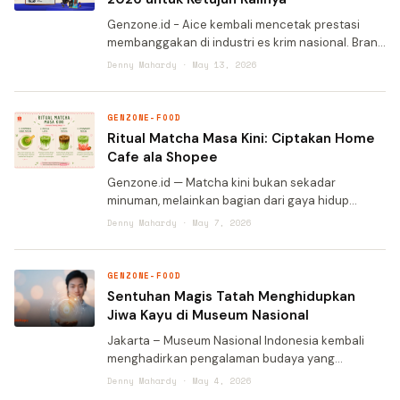
Genzone.id - Aice kembali mencetak prestasi
membanggakan di industri es krim nasional. Brand
es krim favorit ini berhasil meraih WOW Brand
Denny Mahardy · May 13, 2026
Award 2026 untuk ketujuh kalinya secara
berturut-turut. Prest
GENZONE-FOOD
Ritual Matcha Masa Kini: Ciptakan Home
Cafe ala Shopee
Genzone.id — Matcha kini bukan sekadar
minuman, melainkan bagian dari gaya hidup
banyak orang di tengah hiruk-pikuk dunia digital.
Denny Mahardy · May 7, 2026
Di era yang menuntut kecepatan, seni
ketenangan lewat mengaduk matc
GENZONE-FOOD
Sentuhan Magis Tatah Menghidupkan
Jiwa Kayu di Museum Nasional
Jakarta – Museum Nasional Indonesia kembali
menghadirkan pengalaman budaya yang
memukau melalui pameran bertajuk “Sentuhan
Denny Mahardy · May 4, 2026
Magis ‘Tatah’ yang Menghidupkan Jiwa Kayu”.