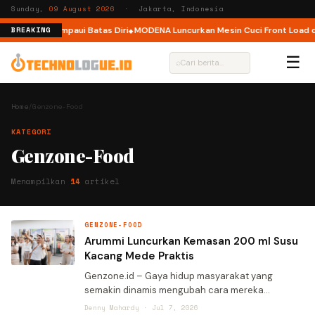
Sunday,
09 August 2026
· Jakarta, Indonesia
 Pelari Melampaui Batas Diri
MODENA Luncurkan Mesin Cuci Front Load de
BREAKING
☰
⌕
Home
/
Genzone-Food
KATEGORI
Genzone-Food
Menampilkan
14
artikel
GENZONE-FOOD
Arummi Luncurkan Kemasan 200 ml Susu
Kacang Mede Praktis
Genzone.id – Gaya hidup masyarakat yang
semakin dinamis mengubah cara mereka
menikmati makanan dan minuman. Mobilitas tinggi
Denny Mahardy · Jul 7, 2026