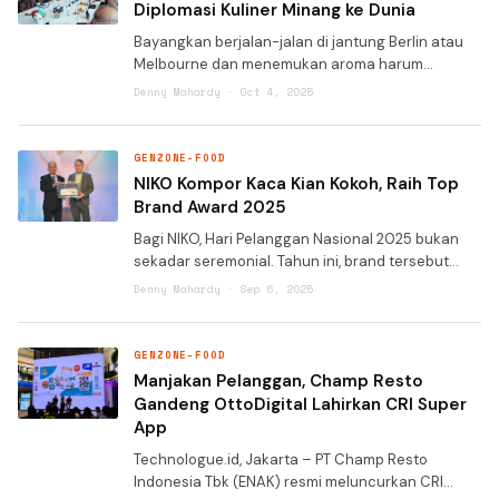
Diplomasi Kuliner Minang ke Dunia
Bayangkan berjalan-jalan di jantung Berlin atau
Melbourne dan menemukan aroma harum
rendang yang baru saja matang, disajikan di
Denny Mahardy · Oct 4, 2025
restoran dengan ciri khas rumah gadang. Bukan
lagi sekadar impian, langk
GENZONE-FOOD
NIKO Kompor Kaca Kian Kokoh, Raih Top
Brand Award 2025
Bagi NIKO, Hari Pelanggan Nasional 2025 bukan
sekadar seremonial. Tahun ini, brand tersebut
kembali meraih Top Brand Award untuk kategori
Denny Mahardy · Sep 6, 2025
kompor kaca, kemenangan kedua kalinya secara
beruntun. Cap
GENZONE-FOOD
Manjakan Pelanggan, Champ Resto
Gandeng OttoDigital Lahirkan CRI Super
App
Technologue.id, Jakarta – PT Champ Resto
Indonesia Tbk (ENAK) resmi meluncurkan CRI