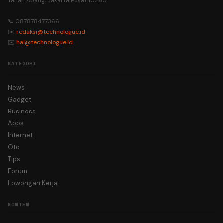
Tanah Abang, Jakarta Pusat 10260
📞 087878477366
✉️
redaksi@technologue.id
✉️
hai@technologue.id
KATEGORI
News
Gadget
Business
Apps
Internet
Oto
Tips
Forum
Lowongan Kerja
KONTEN