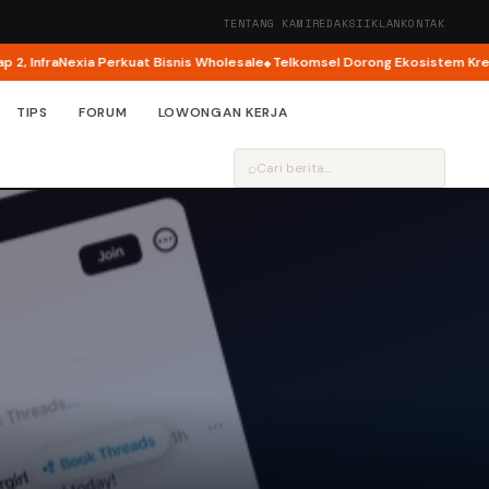
TENTANG KAMI
REDAKSI
IKLAN
KONTAK
fraNexia Perkuat Bisnis Wholesale
Telkomsel Dorong Ekosistem Kreator AI
TIPS
FORUM
LOWONGAN KERJA
⌕