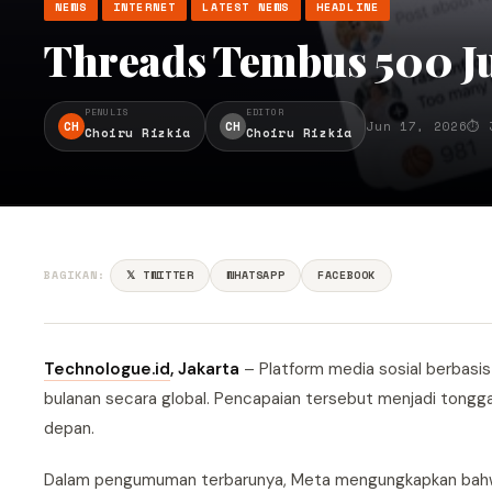
NEWS
INTERNET
LATEST NEWS
HEADLINE
Threads Tembus 500 J
PENULIS
EDITOR
CH
CH
Jun 17, 2026
⏱ 
Choiru Rizkia
Choiru Rizkia
BAGIKAN:
𝕏 TWITTER
WHATSAPP
FACEBOOK
Technologue.id
, Jakarta
– Platform media sosial berbasis
bulanan secara global. Pencapaian tersebut menjadi tongga
depan.
Dalam pengumuman terbarunya, Meta mengungkapkan bahwa