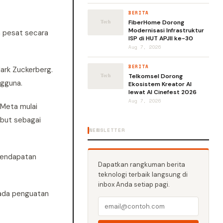
BERITA
FiberHome Dorong
Modernisasi Infrastruktur
h pesat secara
ISP di HUT APJII ke-30
Aug 7, 2026
BERITA
ark Zuckerberg.
Telkomsel Dorong
ngguna.
Ekosistem Kreator AI
lewat AI Cinefest 2026
Aug 7, 2026
 Meta mulai
ebut sebagai
NEWSLETTER
pendapatan
Dapatkan rangkuman berita
teknologi terbaik langsung di
inbox Anda setiap pagi.
pada penguatan