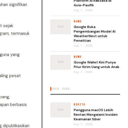
Platform AI Raksasa di
an signifikan
Asia-Pasifik
Aug 7, 2026
NEWS
t sejak
Google Buka
Pengembangan Model AI
agram, termasuk
WeatherNext untuk
Penelitian
Aug 7, 2026
gguna yang
NEWS
Google Wallet Kini Punya
Fitur Kirim Uang untuk Anak
Aug 7, 2026
ling pesat
BACA JUGA
pang,
apan berbasis
BERITA
Pengguna macOS Lebih
Rentan Mengalami Insiden
Keamanan Siber
Aug 7, 2026
 dipublikasikan