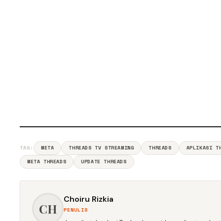
TAG:
META
THREADS TV STREAMING
THREADS
APLIKASI T
META THREADS
UPDATE THREADS
Choiru Rizkia
CH
PENULIS