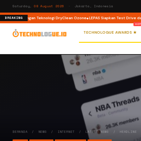
Saturday,
08 August 2026
· Jakarta, Indonesia
 Load dengan Teknologi DryClean Ozone
LEPAS Siapkan Test Drive dan Pro
BREAKING
TECHNOLOGUE AWARDS ★
BERANDA
/
NEWS
/
INTERNET
/
LATEST NEWS
/
HEADLINE