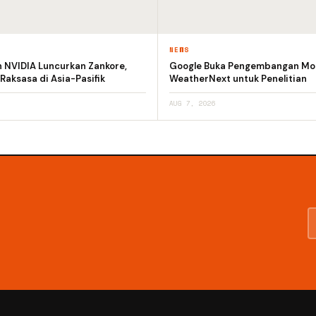
NEWS
n NVIDIA Luncurkan Zankore,
Google Buka Pengembangan Mod
 Raksasa di Asia-Pasifik
WeatherNext untuk Penelitian
AUG 7, 2026