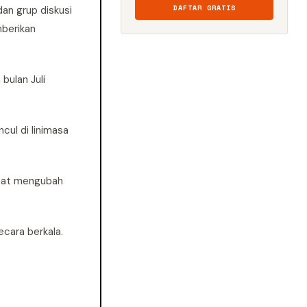
DAFTAR GRATIS
an grup diskusi
mberikan
bulan Juli
ul di linimasa
apat mengubah
cara berkala.