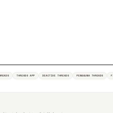
HREADS
THREADS APP
DEACTIVE THREADS
PENGGUNA THREADS
F