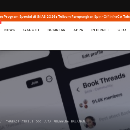
gram Spesial di GIIAS 2026
Telkom Rampungkan Spin-Off InfraCo Tahap 2, In
NEWS
GADGET
BUSINESS
APPS
INTERNET
OTO
/
THREADS TEMBUS 500 JUTA PENGGUNA BULANAN