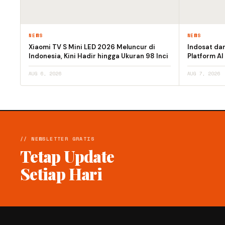
NEWS
NEWS
Xiaomi TV S Mini LED 2026 Meluncur di
Indosat da
Indonesia, Kini Hadir hingga Ukuran 98 Inci
Platform AI
AUG 6, 2026
AUG 7, 2026
// NEWSLETTER GRATIS
Tetap Update
Setiap Hari