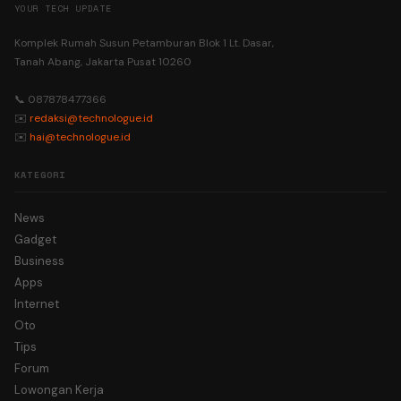
YOUR TECH UPDATE
Komplek Rumah Susun Petamburan Blok 1 Lt. Dasar,
Tanah Abang, Jakarta Pusat 10260
📞 087878477366
✉️
redaksi@technologue.id
✉️
hai@technologue.id
KATEGORI
News
Gadget
Business
Apps
Internet
Oto
Tips
Forum
Lowongan Kerja