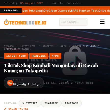
Saturday,
08 August 2026
· Jakarta, Indonesia
ont Load dengan Teknologi DryClean Ozone
LEPAS Siapkan Test Drive dan 
BREAKING
☰
⌕
BERANDA
/
LATEST NEWS
/
HEADLINE
/
APPS
/
TIKTOK SHOP KEMBALI
MENGUDARA DI BAWAH …
LATEST NEWS
HEADLINE
APPS
TikTok Shop Kembali Mengudara di Bawah
Naungan Tokopedia
PENULIS
RI
Dec 11, 2023
⏱ 2 menit baca
Riyandy Aristyo
BAGIKAN:
𝕏 TWITTER
WHATSAPP
FACEBOOK
🔗 SALIN TAUTAN