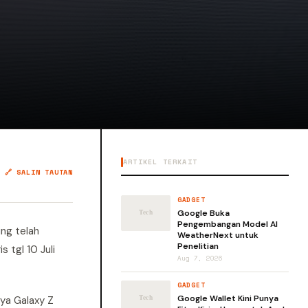
ARTIKEL TERKAIT
🔗 SALIN TAUTAN
GADGET
Google Buka
Pengembangan Model AI
ung telah
WeatherNext untuk
Penelitian
 tgl 10 Juli
Aug 7, 2026
GADGET
Google Wallet Kini Punya
nya Galaxy Z