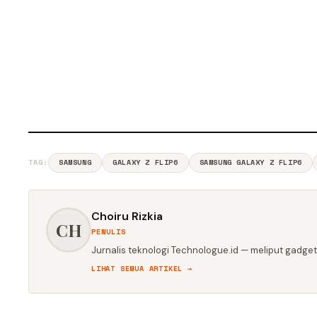
TAG:
SAMSUNG
GALAXY Z FLIP6
SAMSUNG GALAXY Z FLIP6
Choiru Rizkia
CH
PENULIS
Jurnalis teknologi Technologue.id — meliput gadget,
LIHAT SEMUA ARTIKEL →