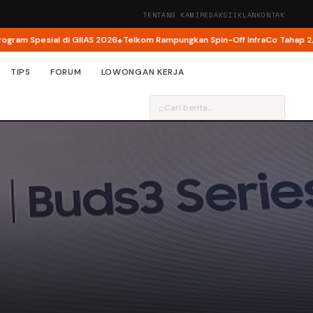
TENTANG KAMI
REDAKSI
IKLAN
KONTAK
Spesial di GIIAS 2026
Telkom Rampungkan Spin-Off InfraCo Tahap 2, InfraN
TIPS
FORUM
LOWONGAN KERJA
⌕