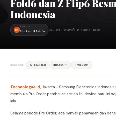
Fold6 dan Z Flip6 Resm
Indonesia
PENULIS
CH
Jul 24, 2024
⏱ 2 menit baca
Choiru Rizkia
BAGIKAN:
𝕏 TWITTER
WHATSAPP
FACEBOOK
Technologue.id
, Jakarta - Samsung Electronics Indonesia 
membuka Pre Order pembelian setiap lini device baru ini sej
lalu.
Selama periode Pre Order, ada banyak penawaran dan benefit