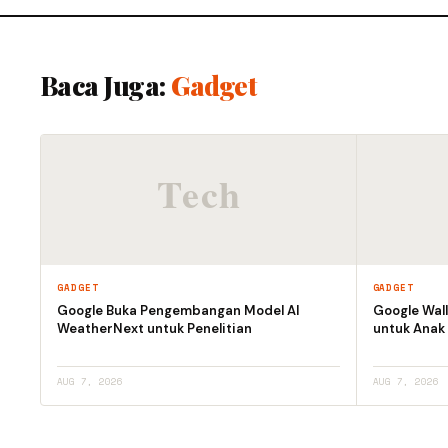
Baca Juga:
Gadget
GADGET
GADGET
Google Buka Pengembangan Model AI
Google Wall
WeatherNext untuk Penelitian
untuk Anak
AUG 7, 2026
AUG 7, 2026