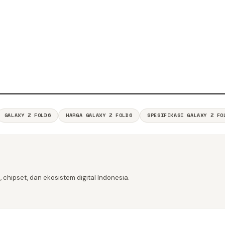
GALAXY Z FOLD6
HARGA GALAXY Z FOLD6
SPESIFIKASI GALAXY Z FO
 chipset, dan ekosistem digital Indonesia.