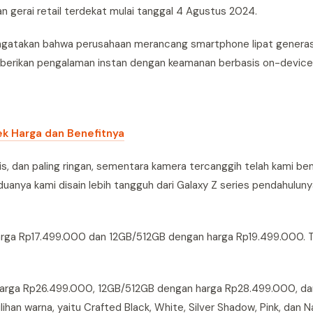
an gerai retail terdekat mulai tanggal 4 Agustus 2024.
engatakan bahwa perusahaan merancang smartphone lipat generas
emberikan pengalaman instan dengan keamanan berbasis on-devic
Cek Harga dan Benefitnya
pis, dan paling ringan, sementara kamera tercanggih telah kami be
eduanya kami disain lebih tangguh dari Galaxy Z series pendahulunya
harga Rp17.499.000 dan 12GB/512GB dengan harga Rp19.499.000. T
 harga Rp26.499.000, 12GB/512GB dengan harga Rp28.499.000, da
an warna, yaitu Crafted Black, White, Silver Shadow, Pink, dan N