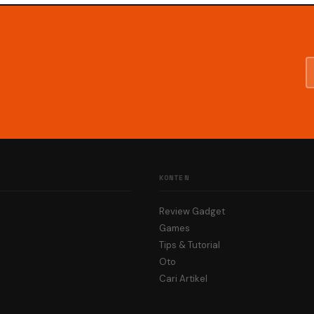
KONTEN
Review Gadget
Games
Tips & Tutorial
Oto
Cari Artikel