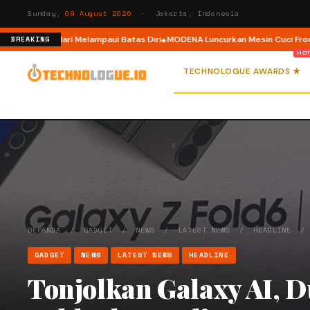
Sunday,
09 August 2026
· Jakarta, Indonesia
Ajak Pelari Melampaui Batas Diri
MODENA Luncurkan Mesin Cuci Front Loa
BREAKING
TECHNOLOGUE AWARDS ★
BERANDA
/
GADGET
/
NEWS
/
LATEST NEWS
/
HEADLINE
GADGET
NEWS
LATEST NEWS
HEADLINE
Tonjolkan Galaxy AI, D