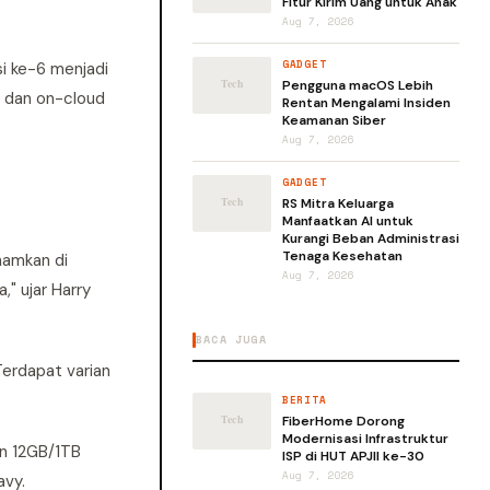
Fitur Kirim Uang untuk Anak
Aug 7, 2026
GADGET
i ke-6 menjadi
Pengguna macOS Lebih
e dan on-cloud
Rentan Mengalami Insiden
Keamanan Siber
Aug 7, 2026
GADGET
RS Mitra Keluarga
Manfaatkan AI untuk
Kurangi Beban Administrasi
Tenaga Kesehatan
namkan di
Aug 7, 2026
," ujar Harry
BACA JUGA
erdapat varian
BERITA
FiberHome Dorong
Modernisasi Infrastruktur
n 12GB/1TB
ISP di HUT APJII ke-30
Aug 7, 2026
avy.