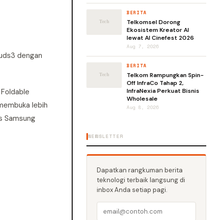
BERITA
Telkomsel Dorong
Ekosistem Kreator AI
lewat AI Cinefest 2026
Aug 7, 2026
 Buds3 dengan
BERITA
Telkom Rampungkan Spin-
Off InfraCo Tahap 2,
 Foldable
InfraNexia Perkuat Bisnis
Wholesale
 membuka lebih
Aug 8, 2026
ss Samsung
NEWSLETTER
Dapatkan rangkuman berita
teknologi terbaik langsung di
inbox Anda setiap pagi.