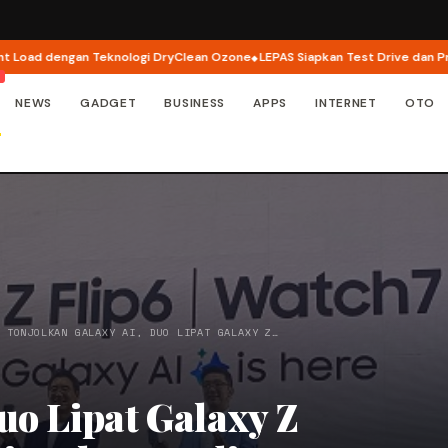
d dengan Teknologi DryClean Ozone
LEPAS Siapkan Test Drive dan Program 
NEWS
GADGET
BUSINESS
APPS
INTERNET
OTO
/
TONJOLKAN GALAXY AI, DUO LIPAT GALAXY Z…
uo Lipat Galaxy Z