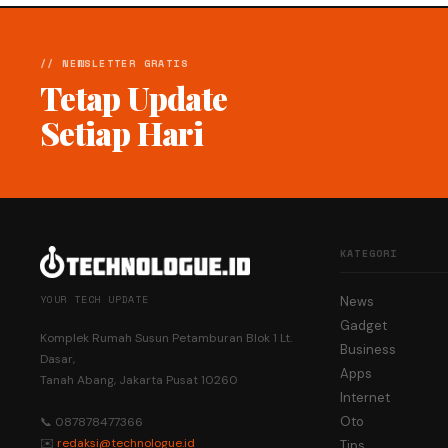
// NEWSLETTER GRATIS
Tetap Update
Setiap Hari
KATEGORI
YOUR TECH UPDATE
News
Gadget
Komplek Rumah Susun Petamburan Blok 1 Lt.
Business
Dasar,
Apps
Tanah Abang, Jakarta Pusat 10260
Internet
Oto
📞 087878477366
✉️
redaksi@technologue.id
Tips