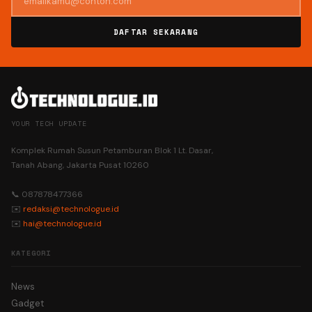
DAFTAR SEKARANG
YOUR TECH UPDATE
Komplek Rumah Susun Petamburan Blok 1 Lt. Dasar,
Tanah Abang, Jakarta Pusat 10260
📞 087878477366
✉️
redaksi@technologue.id
✉️
hai@technologue.id
KATEGORI
News
Gadget