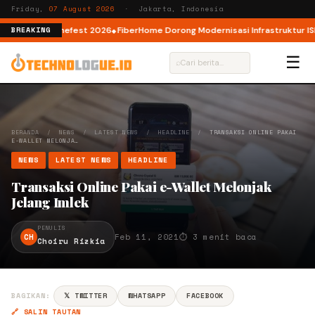
Friday,
07 August 2026
· Jakarta, Indonesia
lewat AI Cinefest 2026
FiberHome Dorong Modernisasi Infrastruktur ISP di
BREAKING
☰
⌕
BERANDA
/
NEWS
/
LATEST NEWS
/
HEADLINE
/
TRANSAKSI ONLINE PAKAI
E-WALLET MELONJA…
NEWS
LATEST NEWS
HEADLINE
Transaksi Online Pakai e-Wallet Melonjak
Jelang Imlek
PENULIS
CH
Feb 11, 2021
⏱ 3 menit baca
Choiru Rizkia
BAGIKAN:
𝕏 TWITTER
WHATSAPP
FACEBOOK
🔗 SALIN TAUTAN