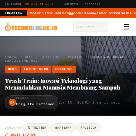
Thursday,
06 August 2026
· Jakarta, Indonesia
de di M6 DM, Motor Listrik Jadi Penggerak Utama
Kabar Terkini Sasha Grey
BREAKING
☰
⌕
BERANDA
/
NEWS
/
LATEST NEWS
/
HEADLINE
/
TRASH TRAIN: INOVASI
TEKNOLOGI YANG MEM…
NEWS
LATEST NEWS
HEADLINE
Trash Train: Inovasi Teknologi yang
Memudahkan Manusia Membuang Sampah
PENULIS
ER
Jan 18, 2023
⏱ 2 menit baca
Erry Ike Setiawan
BAGIKAN:
𝕏 TWITTER
WHATSAPP
FACEBOOK
🔗 SALIN TAUTAN