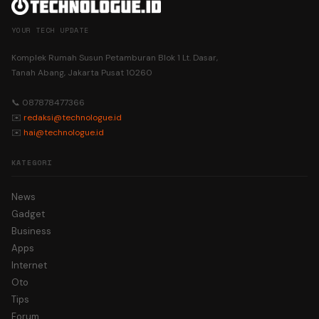
YOUR TECH UPDATE
Komplek Rumah Susun Petamburan Blok 1 Lt. Dasar,
Tanah Abang, Jakarta Pusat 10260
📞 087878477366
✉️
redaksi@technologue.id
✉️
hai@technologue.id
KATEGORI
News
Gadget
Business
Apps
Internet
Oto
Tips
Forum